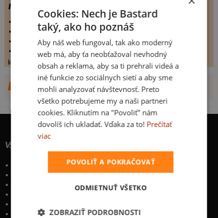
×
make love
Cookies: Nech je Bastard
vystaveno:
25.4.2009
taký, ako ho poznáš
hodnoceno:
31 krát
komentářů:
3.96774
Aby náš web fungoval, tak ako moderný
koupilo by:
5 lidí
web má, aby ťa neobťažoval nevhodný
konečné hodnocení:
3.96774
obsah a reklama, aby sa ti prehrali videá a
iné funkcie zo sociálnych sietí a aby sme
DALŠÍ NÁVRHY OD DECOR
mohli analyzovať návštevnosť. Preto
všetko potrebujeme my a naši partneri
cookies. Kliknutím na "Povoliť" nám
dovolíš ich ukladať. Vďaka za to!
Prečítať
viac
Všetko o nákupe
POVOLIŤ A POKRAČOVAŤ
Poštovné a spôsoby doručenia
Garancia výmeny a vrátenia
Časté otázky
ODMIETNUŤ VŠETKO
Naše desatoro
Osobné údaje
ZOBRAZIŤ PODROBNOSTI
Kontakt
:
info@bastard.sk