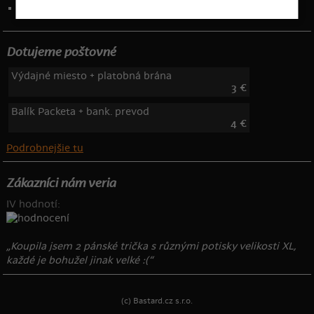
Telefón: 222 205 835
Dotujeme poštovné
Výdajné miesto + platobná brána
3 €
Balík Packeta + bank. prevod
4 €
Podrobnejšie tu
Zákazníci nám veria
IV hodnotí:
„Koupila jsem 2 pánské trička s různými potisky velikosti XL,
každé je bohužel jinak velké :(“
(c) Bastard.cz s.r.o.