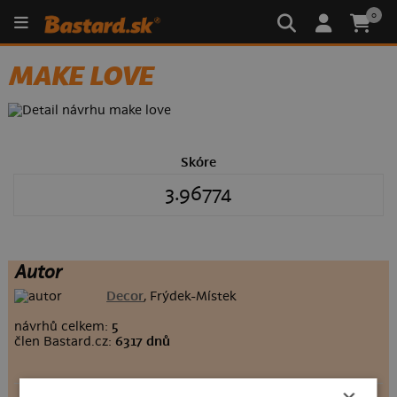
0
MAKE LOVE
Skóre
3.96774
Autor
Decor
, Frýdek-Místek
návrhů celkem:
5
člen Bastard.cz:
6317 dnů