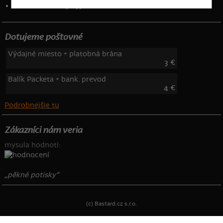
Telefón: 222 205 835
Dotujeme poštovné
Výdajné miesto + platobná brána
3 €
Balík Packeta + bank. prevod
4 €
Podrobnejšie tu
Zákazníci nám veria
mysula hodnotí:
„pěkné potisky“
(c) Bastard.cz s.r.o.