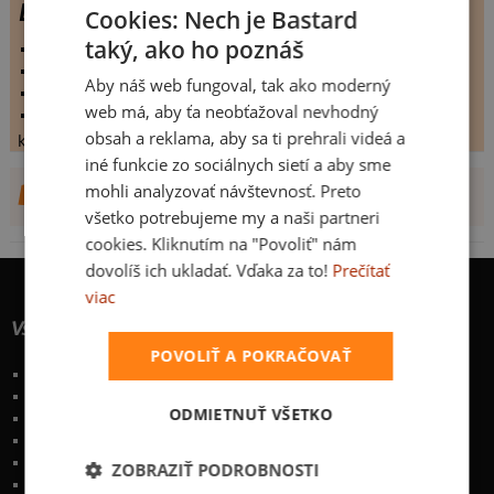
LOSER
Cookies: Nech je Bastard
taký, ako ho poznáš
vystaveno:
10.2.2009
hodnoceno:
36 krát
Aby náš web fungoval, tak ako moderný
komentářů:
6.16667
web má, aby ťa neobťažoval nevhodný
koupilo by:
18 lidí
obsah a reklama, aby sa ti prehrali videá a
konečné hodnocení:
6.16667
iné funkcie zo sociálnych sietí a aby sme
mohli analyzovať návštevnosť. Preto
DALŠÍ NÁVRHY OD XSEJA
všetko potrebujeme my a naši partneri
cookies. Kliknutím na "Povoliť" nám
dovolíš ich ukladať. Vďaka za to!
Prečítať
viac
Všetko o nákupe
POVOLIŤ A POKRAČOVAŤ
Poštovné a spôsoby doručenia
Garancia výmeny a vrátenia
ODMIETNUŤ VŠETKO
Časté otázky
Naše desatoro
Osobné údaje
ZOBRAZIŤ PODROBNOSTI
Kontakt
:
info@bastard.sk