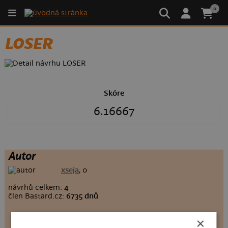
0
LOSER
Skóre
6.16667
Autor
xseja
, 0
návrhů celkem:
4
člen Bastard.cz:
6735 dnů
×