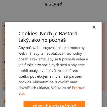
5.21538
Autor
×
Wobegonk
, Šternberk
Cookies: Nech je Bastard
taký, ako ho poznáš
návrhů celkem:
17
člen Bastard.cz:
6314 dnů
Aby náš web fungoval, tak ako moderný
web má, aby ťa neobťažoval nevhodný
obsah a reklama, aby sa ti prehrali videá a
kostra
iné funkcie zo sociálnych sietí a aby sme
vystaveno:
12.5.2009
mohli analyzovať návštevnosť. Preto
hodnoceno:
65 krát
všetko potrebujeme my a naši partneri
komentářů:
5.21538
cookies. Kliknutím na "Povoliť" nám
koupilo by:
19 lidí
dovolíš ich ukladať. Vďaka za to!
Prečítať
konečné hodnocení:
5.21538
viac
DALŠÍ NÁVRHY OD WOBEGONK
POVOLIŤ A POKRAČOVAŤ