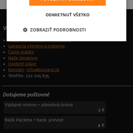
ODMIETNUŤ VŠETKO
Všetko o nákupe
ZOBRAZIŤ PODROBNOSTI
Poštovné a spôsoby doručenia
Garancia výmeny a vrátenia
Časté otázky
Naše desatoro
Osobné údaje
Kontakt
:
info@bastard.sk
Telefón: 222 205 835
Dotujeme poštovné
Výdajné miesto + platobná brána
3 €
Balík Packeta + bank. prevod
4 €