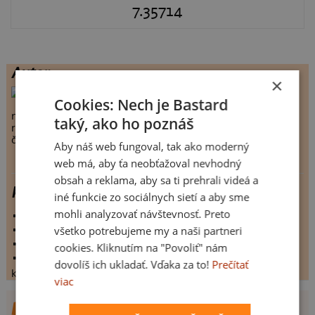
7.35714
Autor
×
zuzik
, Lipník nad Bečvou
Cookies: Nech je Bastard
návrhů celkem:
145
taký, ako ho poznáš
realizovaných návrhů:
42
člen Bastard.cz:
6384 dnů
Aby náš web fungoval, tak ako moderný
web má, aby ťa neobťažoval nevhodný
obsah a reklama, aby sa ti prehrali videá a
koktejl
iné funkcie zo sociálnych sietí a aby sme
mohli analyzovať návštevnosť. Preto
vystaveno:
19.5.2009
všetko potrebujeme my a naši partneri
hodnoceno:
574 krát
komentářů:
7.35714
cookies. Kliknutím na "Povoliť" nám
koupilo by:
286 lidí
dovolíš ich ukladať. Vďaka za to!
Prečítať
konečné hodnocení:
7.35714
viac
DALŠÍ NÁVRHY OD ZUZIK