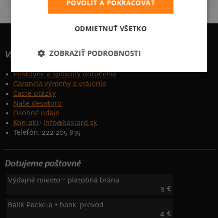
POVOLIŤ A POKRAČOVAŤ
ODMIETNUŤ VŠETKO
ZOBRAZIŤ PODROBNOSTI
Všetko o nákupe
Poštovné a spôsoby doručenia
Garancia výmeny a vrátenia
Časté otázky
Naše desatoro
Osobné údaje
Kontakt
:
info@bastard.sk
Telefón: 222 205 835
Dotujeme poštovné
Výdajné miesto + platobná brána
3 €
Balík Packeta + bank. prevod
4 €