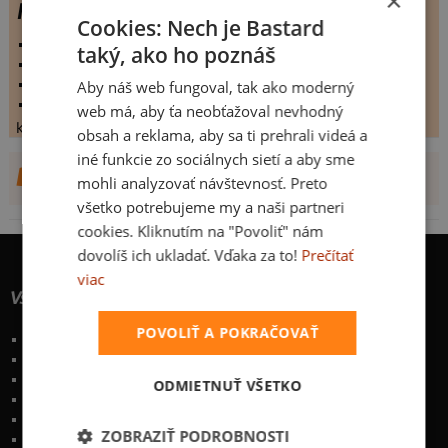
×
Kiss
Cookies: Nech je Bastard
vystaveno:
1.7.2012
taký, ako ho poznáš
hodnoceno:
38 krát
komentářů:
4.10526
Aby náš web fungoval, tak ako moderný
koupilo by:
1 lidí
web má, aby ťa neobťažoval nevhodný
konečné hodnocení:
4.10526
obsah a reklama, aby sa ti prehrali videá a
iné funkcie zo sociálnych sietí a aby sme
DALŠÍ NÁVRHY OD NYNINA
mohli analyzovať návštevnosť. Preto
všetko potrebujeme my a naši partneri
cookies. Kliknutím na "Povoliť" nám
dovolíš ich ukladať. Vďaka za to!
Prečítať
viac
Všetko o nákupe
POVOLIŤ A POKRAČOVAŤ
Poštovné a spôsoby doručenia
Garancia výmeny a vrátenia
Časté otázky
ODMIETNUŤ VŠETKO
Naše desatoro
Osobné údaje
ZOBRAZIŤ PODROBNOSTI
Kontakt
:
info@bastard.sk