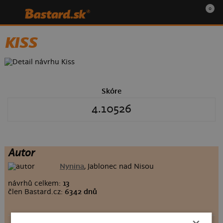
0
KISS
Skóre
4.10526
Autor
Nynina
, Jablonec nad Nisou
návrhů celkem:
13
člen Bastard.cz:
6342 dnů