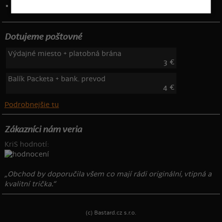
Telefón: 222 205 835
Dotujeme poštovné
Výdajné miesto + platobná brána
3 €
Balík Packeta + bank. prevod
4 €
Podrobnejšie tu
Zákazníci nám veria
KriS hodnotí:
„Obchod by doporučila všem co mají rádi originální, vtipná a
kvalitní trička.“
(c) Bastard.cz s.r.o.