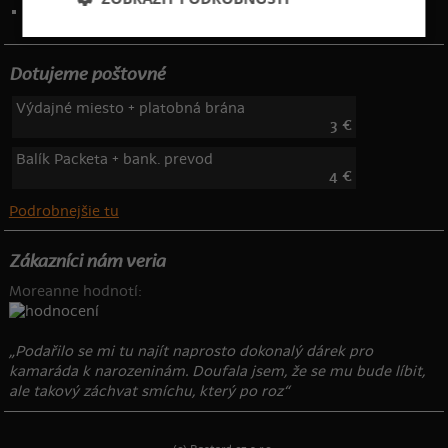
Telefón: 222 205 835
Dotujeme poštovné
Výdajné miesto + platobná brána
3 €
Balík Packeta + bank. prevod
4 €
Podrobnejšie tu
Zákazníci nám veria
Moreanne hodnotí:
„Podařilo se mi tu najít naprosto dokonalý dárek pro
kamaráda k narozeninám. Doufala jsem, že se mu bude líbit,
ale takový záchvat smíchu, který po roz“