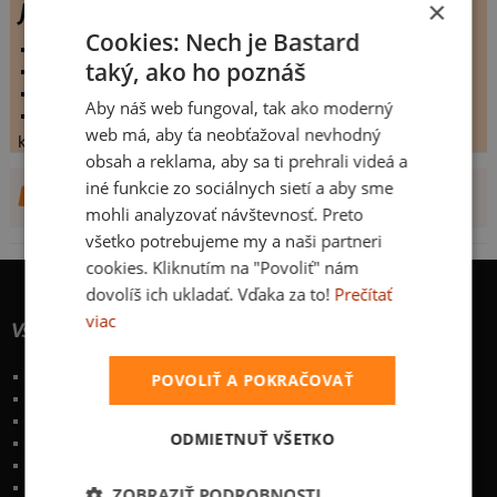
×
Junk shark
Cookies: Nech je Bastard
vystaveno:
19.8.2009
taký, ako ho poznáš
hodnoceno:
339 krát
komentářů:
7.37463
Aby náš web fungoval, tak ako moderný
koupilo by:
162 lidí
web má, aby ťa neobťažoval nevhodný
konečné hodnocení:
7.37463
obsah a reklama, aby sa ti prehrali videá a
iné funkcie zo sociálnych sietí a aby sme
DALŠÍ NÁVRHY OD TIOR
mohli analyzovať návštevnosť. Preto
všetko potrebujeme my a naši partneri
cookies. Kliknutím na "Povoliť" nám
dovolíš ich ukladať. Vďaka za to!
Prečítať
viac
Všetko o nákupe
Poštovné a spôsoby doručenia
POVOLIŤ A POKRAČOVAŤ
Garancia výmeny a vrátenia
Časté otázky
ODMIETNUŤ VŠETKO
Naše desatoro
Osobné údaje
Kontakt
:
info@bastard.sk
ZOBRAZIŤ PODROBNOSTI