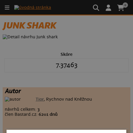
0
JUNK SHARK
Skóre
7.37463
Autor
Tior
, Rychnov nad Kněžnou
návrhů celkem:
3
člen Bastard.cz:
6201 dnů