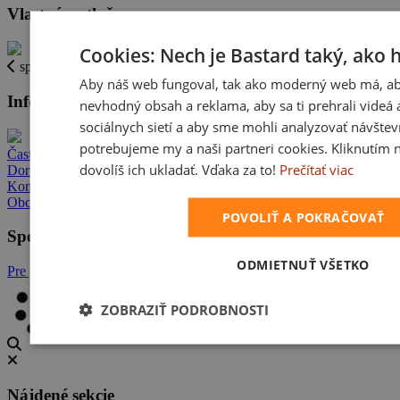
Vlastná potlač
Cookies: Nech je Bastard taký, ako 
späť
Aby náš web fungoval, tak ako moderný web má, ab
Informácie
nevhodný obsah a reklama, aby sa ti prehrali videá a
sociálnych sietí a aby sme mohli analyzovať návštev
potrebujeme my a naši partneri cookies. Kliknutím 
Časté otázky
dovolíš ich ukladať. Vďaka za to!
Prečítať viac
Doručenie
Kontakt
Obchodné podmienky
POVOLIŤ A POKRAČOVAŤ
Spolupráca
ODMIETNUŤ VŠETKO
Pre grafikov
ZOBRAZIŤ PODROBNOSTI
Nájdené sekcie