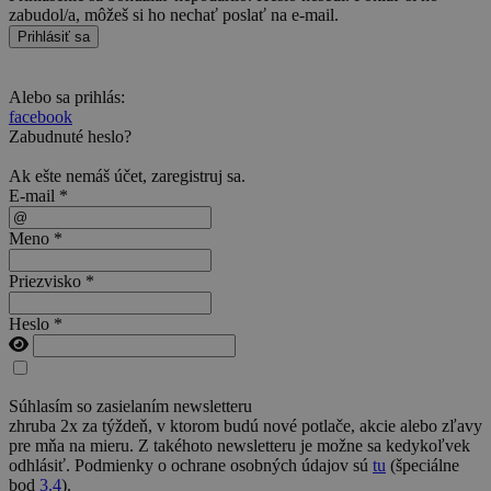
zabudol/a, môžeš si ho nechať poslať na e-mail.
Prihlásiť sa
Alebo sa prihlás:
facebook
Zabudnuté heslo?
Ak ešte nemáš účet,
zaregistruj sa
.
E-mail *
Meno *
Priezvisko *
Heslo *
Súhlasím so zasielaním newsletteru
zhruba 2x za týždeň, v ktorom budú nové potlače, akcie alebo zľavy
pre mňa na mieru. Z takéhoto newsletteru je možne sa kedykoľvek
odhlásiť. Podmienky o ochrane osobných údajov sú
tu
(špeciálne
bod
3.4
).