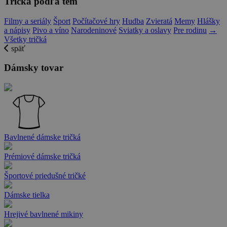
Tričká podľa tém
Filmy a seriály
Šport
Počítačové hry
Hudba
Zvieratá
Memy
Hlášky
a nápisy
Pivo a víno
Narodeninové
Sviatky a oslavy
Pre rodinu
→
Všetky tričká
späť
Dámsky tovar
Bavlnené dámske tričká
Prémiové dámske tričká
Športové priedušné tričké
Dámske tielka
Hrejivé bavlnené mikiny