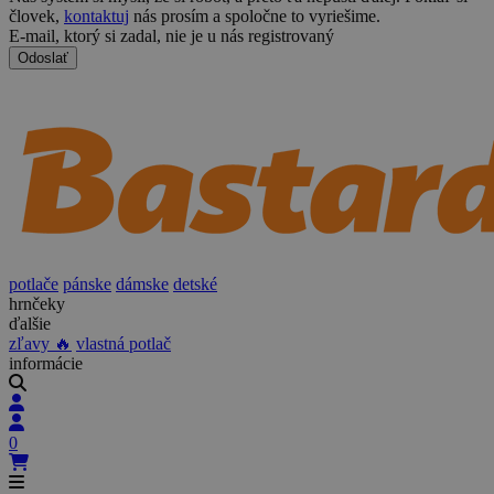
človek,
kontaktuj
nás prosím a spoločne to vyriešime.
E-mail, ktorý si zadal, nie je u nás registrovaný
Odoslať
potlače
pánske
dámske
detské
hrnčeky
ďalšie
zľavy 🔥
vlastná potlač
informácie
0