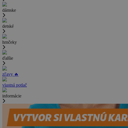
dámske
detské
hrnčeky
ďalšie
zľavy 🔥
vlastná potlač
informácie