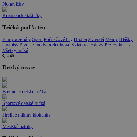
Nohavičky
Kozmetické taštičky
Tričká podľa tém
Filmy a seriály
Šport
Počítačové hry
Hudba
Zvieratá
Memy
Hlášky
a nápisy
Pivo a víno
Narodeninové
Sviatky a oslavy
Pre rodinu
→
Všetky tričká
späť
Detský tovar
Bavlnené detské tričká
Športové detské tričká
Hrejivé mikiny klokanky
Mestské batohy