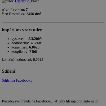
Dlachnic
, Prace
návrhů celkem:
7
člen Bastard.cz:
6456 dnů
impérium vrací úder
vystaveno:
8.3.2009
hodnoceno:
32 krát
komentářů:
6.0625
koupilo by:
7 lidí
konečné hodnocení:
6.0625
Sdílení
Sdílet na Facebooku
Požádej své přátelé na Facebooku, ať taky hlasují pro tento návrh