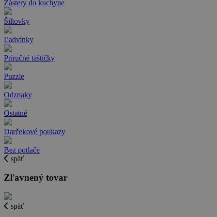
Zástery do kuchyne
Šiltovky
Ľadvinky
Príručné taštičky
Puzzle
Odznaky
Ostatné
Darčekové poukazy
Bez potlače
späť
Zľavnený tovar
späť