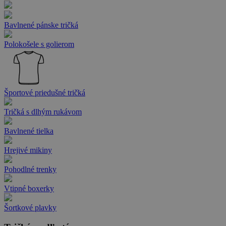
Bavlnené pánske tričká
Polokošele s golierom
Športové priedušné tričká
Tričká s dlhým rukávom
Bavlnené tielka
Hrejivé mikiny
Pohodlné trenky
Vtipné boxerky
Šortkové plavky