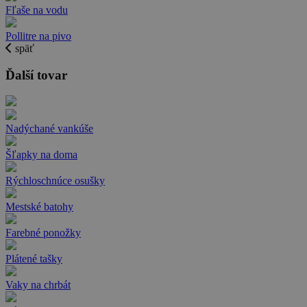
Fľaše na vodu
Pollitre na pivo
späť
Ďalší tovar
Nadýchané vankúše
Šľapky na doma
Rýchloschnúce osušky
Mestské batohy
Farebné ponožky
Plátené tašky
Vaky na chrbát