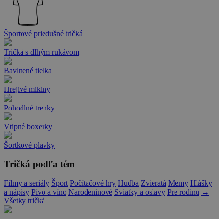
Športové priedušné tričká
Tričká s dlhým rukávom
Bavlnené tielka
Hrejivé mikiny
Pohodlné trenky
Vtipné boxerky
Šortkové plavky
Tričká podľa tém
Filmy a seriály
Šport
Počítačové hry
Hudba
Zvieratá
Memy
Hlášky
a nápisy
Pivo a víno
Narodeninové
Sviatky a oslavy
Pre rodinu
→
Všetky tričká