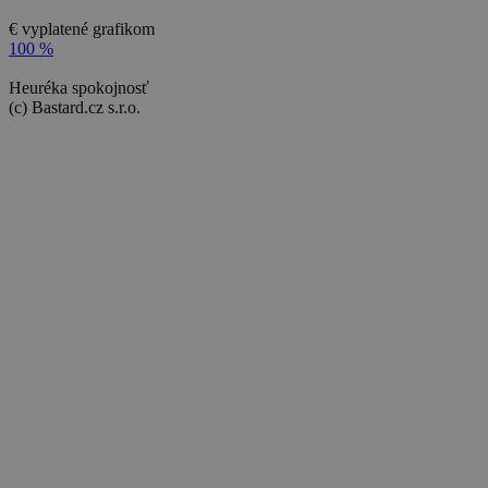
€ vyplatené grafikom
100 %
Heuréka spokojnosť
(c) Bastard.cz s.r.o.