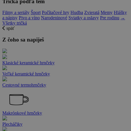
Tričká podľa tém
Filmy a seriály
Šport
Počítačové hry
Hudba
Zvieratá
Memy
Hlášky
a nápisy
Pivo a víno
Narodeninové
Sviatky a oslavy
Pre rodinu
→
Všetky tričká
späť
Z čoho sa napiješ
Klasické keramické hrnčeky
Veľké keramické hrnčeky
Cestovné termohrnčeky
Makrónkové hrnčeky
Plecháčiky