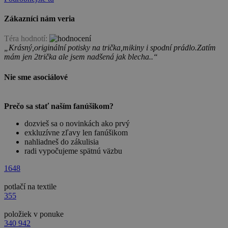
Zákazníci nám veria
Téra hodnotí:
„Krásný,originální potisky na trička,mikiny i spodní prádlo.Zatím
mám jen 2trička ale jsem nadšená jak blecha..“
Nie sme asociálové
Prečo sa stať naším fanúšikom?
dozvieš sa o novinkách ako prvý
exkluzívne zľavy len fanúšikom
nahliadneš do zákulisia
radi vypočujeme spätnú väzbu
1648
potlačí na textile
355
položiek v ponuke
340 942