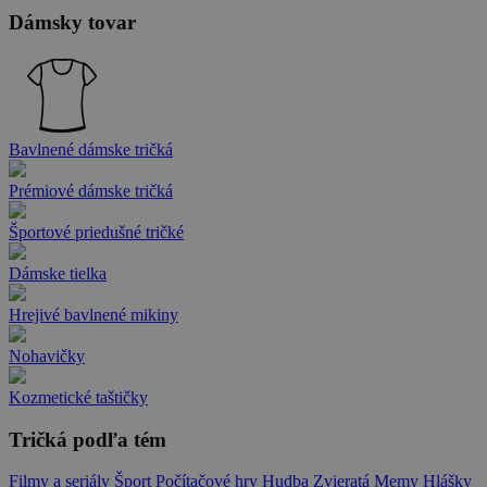
Dámsky tovar
Bavlnené dámske tričká
Prémiové dámske tričká
Športové priedušné tričké
Dámske tielka
Hrejivé bavlnené mikiny
Nohavičky
Kozmetické taštičky
Tričká podľa tém
Filmy a seriály
Šport
Počítačové hry
Hudba
Zvieratá
Memy
Hlášky