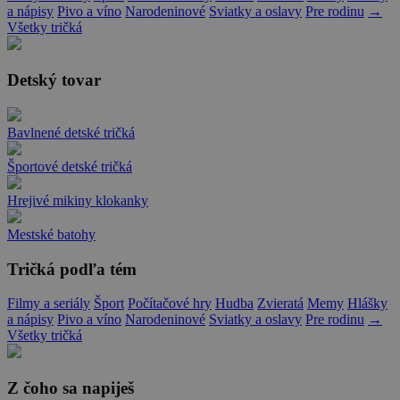
a nápisy
Pivo a víno
Narodeninové
Sviatky a oslavy
Pre rodinu
→
Všetky tričká
Detský tovar
Bavlnené detské tričká
Športové detské tričká
Hrejivé mikiny klokanky
Mestské batohy
Tričká podľa tém
Filmy a seriály
Šport
Počítačové hry
Hudba
Zvieratá
Memy
Hlášky
a nápisy
Pivo a víno
Narodeninové
Sviatky a oslavy
Pre rodinu
→
Všetky tričká
Z čoho sa napiješ