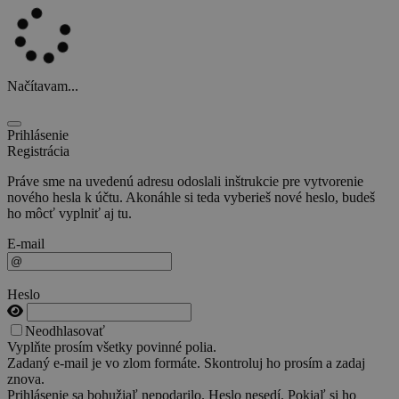
Načítavam...
Prihlásenie
Registrácia
Práve sme na uvedenú adresu odoslali inštrukcie pre vytvorenie
nového hesla k účtu. Akonáhle si teda vyberieš nové heslo, budeš
ho môcť vyplniť aj tu.
E-mail
Heslo
Neodhlasovať
Vyplňte prosím všetky povinné polia.
Zadaný e-mail je vo zlom formáte. Skontroluj ho prosím a zadaj
znova.
Prihlásenie sa bohužiaľ nepodarilo. Heslo nesedí. Pokiaľ si ho