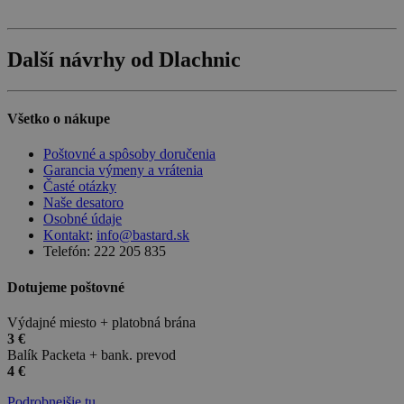
Další návrhy od Dlachnic
Všetko o nákupe
Poštovné a spôsoby doručenia
Garancia výmeny a vrátenia
Časté otázky
Naše desatoro
Osobné údaje
Kontakt
:
info@bastard.sk
Telefón: 222 205 835
Dotujeme poštovné
Výdajné miesto + platobná brána
3 €
Balík Packeta + bank. prevod
4 €
Podrobnejšie tu