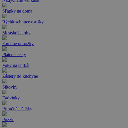
Nadýchané vankúše
Šľapky na doma
Rýchloschnúce osušky
Mestské batohy
Farebné ponožky
Plátené tašky
Vaky na chrbát
Zástery do kuchyne
Šiltovky
Ľadvinky
Príručné taštičky
Puzzle