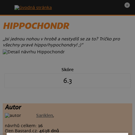
0
HIPPOCHONDR
„Jsi jednou nohou v hrobě a nestydíš se za to? Tričko pro
všechny pravé hippo/hypochondry! ;)“
Skóre
6.3
Autor
Sariklen
,
návrhů celkem:
16
člen Bastard.cz:
4638 dnů