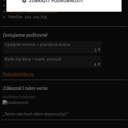
ZOBRAZIŤ PODROBNOSTI
Osobné údaje
Kontakt
:
info@bastard.sk
Telefón: 222 205 835
Dotujeme poštovné
Výdajné miesto + platobná brána
3 €
Balík Packeta + bank. prevod
4 €
Podrobnejšie tu
Zákazníci nám veria
audinka hodnotí:
„Tento obchod všem doporučuji.“