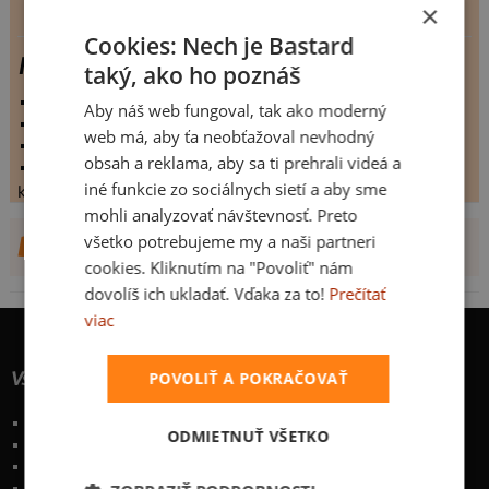
×
Cookies: Nech je Bastard
Hippochondr
taký, ako ho poznáš
vystaveno:
27.7.2019
Aby náš web fungoval, tak ako moderný
hodnoceno:
200 krát
web má, aby ťa neobťažoval nevhodný
komentářů:
6.3
obsah a reklama, aby sa ti prehrali videá a
koupilo by:
2 lidí
iné funkcie zo sociálnych sietí a aby sme
konečné hodnocení:
6.3
mohli analyzovať návštevnosť. Preto
všetko potrebujeme my a naši partneri
DALŠÍ NÁVRHY OD SARIKLEN
cookies. Kliknutím na "Povoliť" nám
dovolíš ich ukladať. Vďaka za to!
Prečítať
viac
Všetko o nákupe
POVOLIŤ A POKRAČOVAŤ
Poštovné a spôsoby doručenia
ODMIETNUŤ VŠETKO
Garancia výmeny a vrátenia
Časté otázky
Naše desatoro