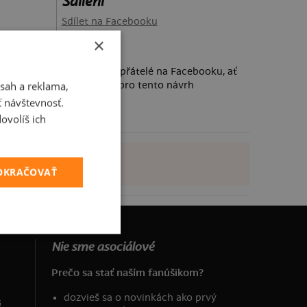
Sdílení
Sdílet na Facebooku
×
Požádej své přátelé na Facebooku, ať
sah a reklama,
taky hlasují pro tento návrh
ť návštevnosť.
ovolíš ich
POKRAČOVAŤ
Nie sme asociálové
Prečo sa stať naším fanúšikom?
dozvieš sa o novinkách ako prvý
á