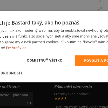
6
5
4
ch je Bastard taký, ako ho poznáš
3
2
oval, tak ako moderný web má, aby ťa neobťažoval nevhodný ob
1
i videá a iné funkcie zo sociálnych sietí a aby sme mohli analyzova
ebujeme my a naši partneri cookies. Kliknutím na "Povoliť" nám d
 to!
Prečítať viac
ODMIETNUŤ VŠETKO
POVOLIŤ A 
ODROBNOSTI
 poštovné
Zákazníci nám veria
LLeontynkaa hodnotí:
iesto + platobná
3 €
„kvalitní zboží, velký výběr,dobr