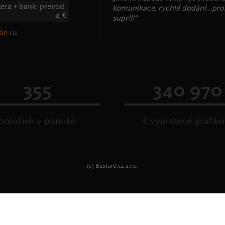
keta + bank. prevod
komunikace, rychlé dodání...pro
4 €
supr!!!“
ie tu
355
340 970
položiek v ponuke
€ vyplatené grafik
(c) Bastard.cz s.r.o.