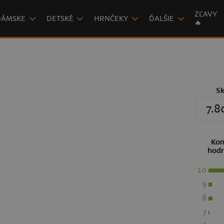
ZĽAVY
DÁMSKE
DETSKÉ
HRNČEKY
ĎALŠIE
🔥
S
7.8
Kon
hodn
10
9
8
7