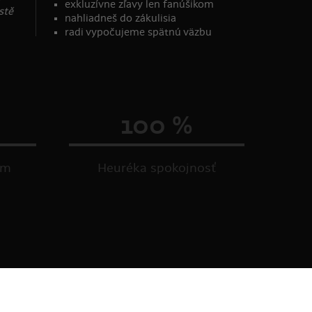
exkluzívne zľavy len fanúšikom
stě
nahliadneš do zákulisia
radi vypočujeme spätnú väzbu
100 %
om
Heuréka spokojnosť