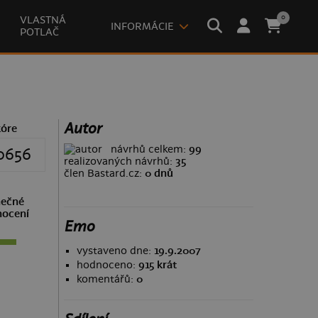
0
VLASTNÁ
INFORMÁCIE
POTLAČ
Autor
kóre
návrhů celkem:
99
0656
realizovaných návrhů:
35
člen Bastard.cz:
0 dnů
ečné
ocení
Emo
vystaveno dne:
19.9.2007
hodnoceno:
915 krát
komentářů:
0