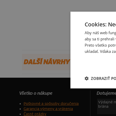
Cookies: Ne
Aby náš web fung
aby sa ti prehral
Preto všetko potr
ukladať. Vďaka za
DALŠÍ NÁVRHY OD LENČA
ZOBRAZIŤ P
Všetko o nákupe
Dotujeme
Výdajné m
Poštovné a spôsoby doručenia
brána
Garancia výmeny a vrátenia
Časté otázky