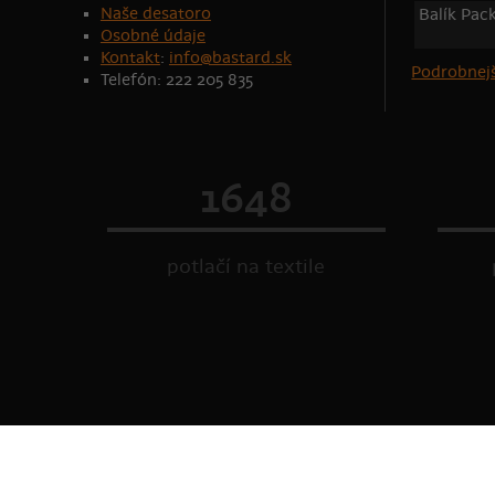
Naše desatoro
Balík Pac
Osobné údaje
Kontakt
:
info@bastard.sk
Podrobnejš
Telefón: 222 205 835
1648
potlačí na textile