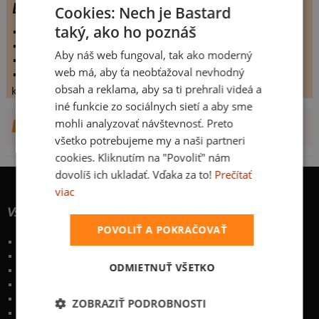
DOGDISH
Cookies: Nech je Bastard
taký, ako ho poznáš
vystaveno:
15.3.2009
hodnoceno:
28 krát
Aby náš web fungoval, tak ako moderný
komentářů:
5.82143
web má, aby ťa neobťažoval nevhodný
koupilo by:
9 lidí
obsah a reklama, aby sa ti prehrali videá a
konečné hodnocení:
5.82143
iné funkcie zo sociálnych sietí a aby sme
mohli analyzovať návštevnosť. Preto
DALŠÍ NÁVRHY OD ERUANNO
všetko potrebujeme my a naši partneri
cookies. Kliknutím na "Povoliť" nám
dovolíš ich ukladať. Vďaka za to!
Prečítať
viac
Všetko o nákupe
POVOLIŤ A POKRAČOVAŤ
Poštovné a spôsoby doručenia
Garancia výmeny a vrátenia
ODMIETNUŤ VŠETKO
Časté otázky
Naše desatoro
Osobné údaje
ZOBRAZIŤ PODROBNOSTI
Kontakt
:
info@bastard.sk