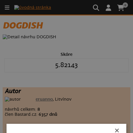
0
DOGDISH
Skóre
5.82143
Autor
eruanno
, Litvínov
návrhů celkem:
8
člen Bastard.cz:
6357 dnů
×