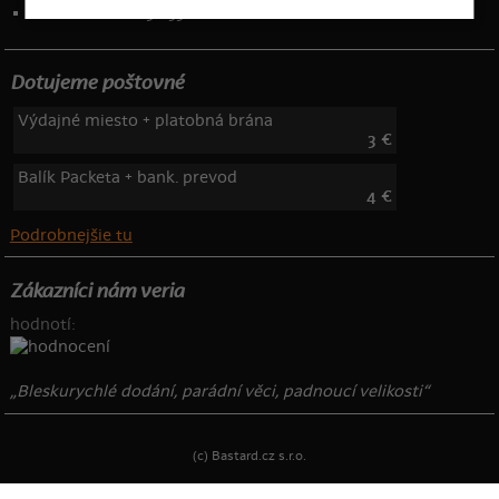
Telefón: 222 205 835
Dotujeme poštovné
Výdajné miesto + platobná brána
3 €
Balík Packeta + bank. prevod
4 €
Podrobnejšie tu
Zákazníci nám veria
hodnotí:
„Bleskurychlé dodání, parádní věci, padnoucí velikosti“
(c) Bastard.cz s.r.o.