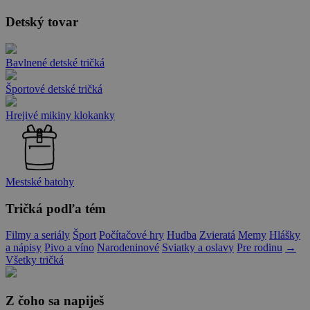
Detský tovar
Bavlnené detské tričká
Športové detské tričká
Hrejivé mikiny klokanky
Mestské batohy
Tričká podľa tém
Filmy a seriály
Šport
Počítačové hry
Hudba
Zvieratá
Memy
Hlášky
a nápisy
Pivo a víno
Narodeninové
Sviatky a oslavy
Pre rodinu
→
Všetky tričká
Z čoho sa napiješ