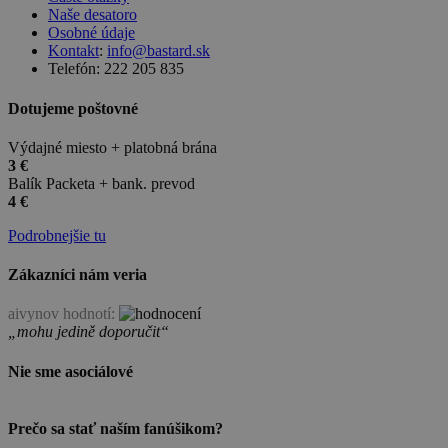
Naše desatoro
Osobné údaje
Kontakt
:
info@bastard.sk
Telefón: 222 205 835
Dotujeme poštovné
Výdajné miesto + platobná brána
3 €
Balík Packeta + bank. prevod
4 €
Podrobnejšie tu
Zákazníci nám veria
aivynov hodnotí:
„mohu jedině doporučit“
Nie sme asociálové
Prečo sa stať naším fanúšikom?