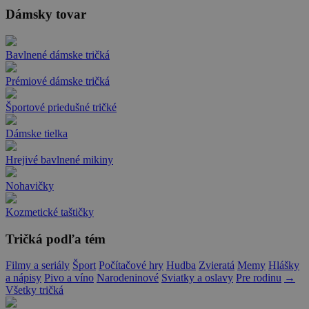
Dámsky tovar
Bavlnené dámske tričká
Prémiové dámske tričká
Športové priedušné tričké
Dámske tielka
Hrejivé bavlnené mikiny
Nohavičky
Kozmetické taštičky
Tričká podľa tém
Filmy a seriály
Šport
Počítačové hry
Hudba
Zvieratá
Memy
Hlášky
a nápisy
Pivo a víno
Narodeninové
Sviatky a oslavy
Pre rodinu
→
Všetky tričká