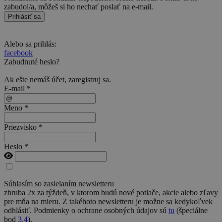
zabudol/a, môžeš si ho nechať poslať na e-mail.
Prihlásiť sa
Alebo sa prihlás:
facebook
Zabudnuté heslo?
Ak ešte nemáš účet,
zaregistruj sa
.
E-mail *
Meno *
Priezvisko *
Heslo *
Súhlasím so zasielaním newsletteru
zhruba 2x za týždeň, v ktorom budú nové potlače, akcie alebo zľavy
pre mňa na mieru. Z takéhoto newsletteru je možne sa kedykoľvek
odhlásiť. Podmienky o ochrane osobných údajov sú
tu
(špeciálne
bod
3.4
).