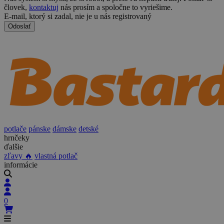
človek,
kontaktuj
nás prosím a spoločne to vyriešime.
E-mail, ktorý si zadal, nie je u nás registrovaný
Odoslať
potlače
pánske
dámske
detské
hrnčeky
ďalšie
zľavy 🔥
vlastná potlač
informácie
0