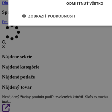
Obchodné podmienky
ODMIETNUŤ VŠETKO
Spolupráca
ZOBRAZIŤ PODROBNOSTI
Pre grafikov
Nájdené sekcie
Najdené kategórie
Nájdené potlače
Nájdený tovar
Nenájdený žiadny produkt podľa zvolených kritérií. Skús to trochu
inak..