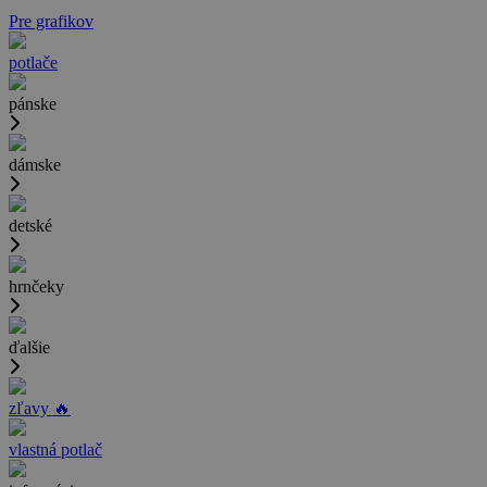
Pre grafikov
potlače
pánske
dámske
detské
hrnčeky
ďalšie
zľavy 🔥
vlastná potlač