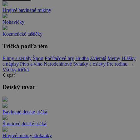
Hrejivé bavlnené mikiny
Nohavičky
Kozmetické taštičky
Tričká podľa tém
Filmy a seriály
Šport
Počítačové hry
Hudba
Zvieratá
Memy
Hlášky
a nápisy
Pivo a víno
Narodeninové
Sviatky a oslavy
Pre rodinu
→
Všetky tričká
späť
Detský tovar
Bavlnené detské tričká
Športové detské tričká
Hrejivé mikiny klokanky