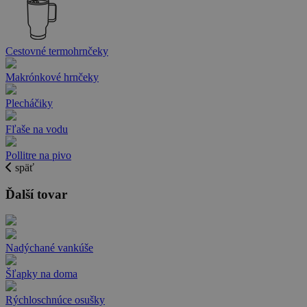
Cestovné termohrnčeky
Makrónkové hrnčeky
Plecháčiky
Fľaše na vodu
Pollitre na pivo
späť
Ďalší tovar
Nadýchané vankúše
Šľapky na doma
Rýchloschnúce osušky