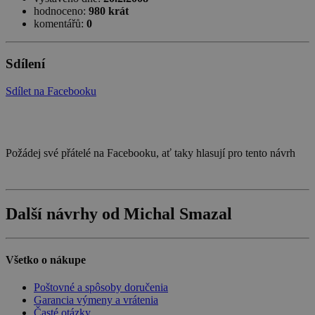
hodnoceno:
980 krát
komentářů:
0
Sdílení
Sdílet na Facebooku
Požádej své přátelé na Facebooku, ať taky hlasují pro tento návrh
Další návrhy od Michal Smazal
Všetko o nákupe
Poštovné a spôsoby doručenia
Garancia výmeny a vrátenia
Časté otázky