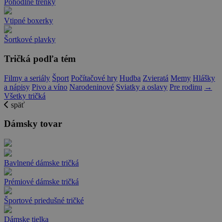
Pohodlné trenky
Vtipné boxerky
Šortkové plavky
Tričká podľa tém
Filmy a seriály
Šport
Počítačové hry
Hudba
Zvieratá
Memy
Hlášky
a nápisy
Pivo a víno
Narodeninové
Sviatky a oslavy
Pre rodinu
→
Všetky tričká
späť
Dámsky tovar
Bavlnené dámske tričká
Prémiové dámske tričká
Športové priedušné tričké
Dámske tielka