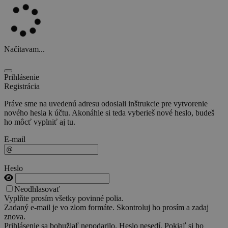
Načítavam...
Prihlásenie
Registrácia
Práve sme na uvedenú adresu odoslali inštrukcie pre vytvorenie
nového hesla k účtu. Akonáhle si teda vyberieš nové heslo, budeš
ho môcť vyplniť aj tu.
E-mail
Heslo
Neodhlasovať
Vyplňte prosím všetky povinné polia.
Zadaný e-mail je vo zlom formáte. Skontroluj ho prosím a zadaj
znova.
Prihlásenie sa bohužiaľ nepodarilo. Heslo nesedí. Pokiaľ si ho