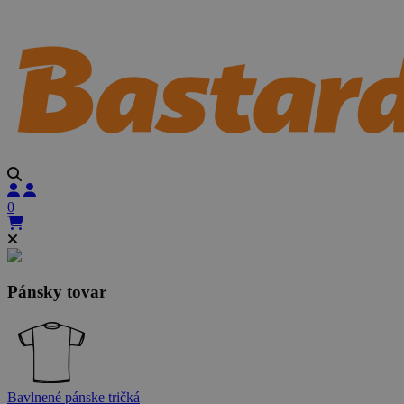
0
Pánsky tovar
Bavlnené pánske tričká