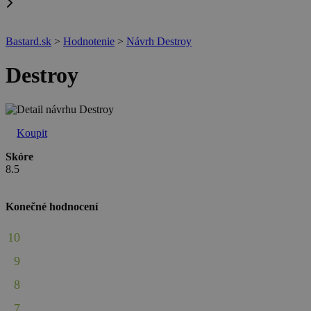
Bastard.sk
>
Hodnotenie
>
Návrh Destroy
Destroy
Koupit
Skóre
8.5
Konečné hodnocení
10
9
8
7