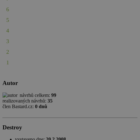
6
5
4
3
2
1
Autor
návrhů celkem:
99
realizovaných návrhů:
35
člen Bastard.cz:
0 dnů
Destroy
vystaveno dne:
20.2.2008