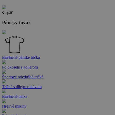
späť
Pánsky tovar
Bavlnené pánske tričká
Polokošele s golierom
Športové priedušné tričká
Tričká s dlhým rukávom
Bavlnené tielka
Hrejivé mikiny