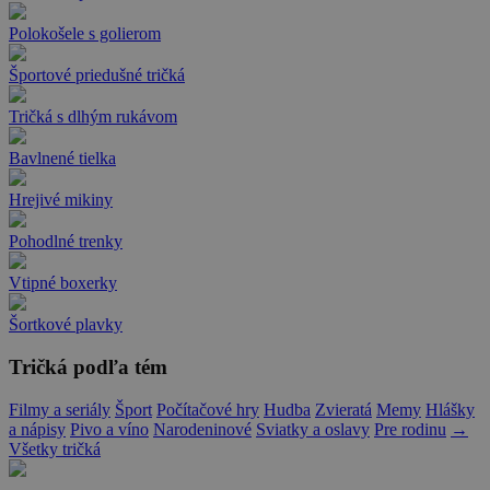
Polokošele s golierom
Športové priedušné tričká
Tričká s dlhým rukávom
Bavlnené tielka
Hrejivé mikiny
Pohodlné trenky
Vtipné boxerky
Šortkové plavky
Tričká podľa tém
Filmy a seriály
Šport
Počítačové hry
Hudba
Zvieratá
Memy
Hlášky
a nápisy
Pivo a víno
Narodeninové
Sviatky a oslavy
Pre rodinu
→
Všetky tričká