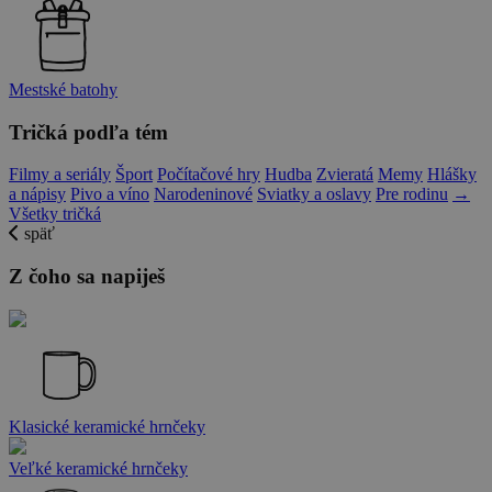
Mestské batohy
Tričká podľa tém
Filmy a seriály
Šport
Počítačové hry
Hudba
Zvieratá
Memy
Hlášky
a nápisy
Pivo a víno
Narodeninové
Sviatky a oslavy
Pre rodinu
→
Všetky tričká
späť
Z čoho sa napiješ
Klasické keramické hrnčeky
Veľké keramické hrnčeky