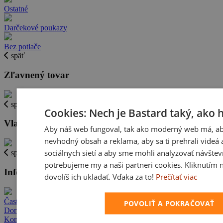
Ostatné
Darčekové poukazy
Bez potlače
späť
Zľavnený tovar
späť
Cookies: Nech je Bastard taký, ako 
Vlastná potlač
Aby náš web fungoval, tak ako moderný web má, ab
nevhodný obsah a reklama, aby sa ti prehrali videá a
sociálnych sietí a aby sme mohli analyzovať návštev
späť
potrebujeme my a naši partneri cookies. Kliknutím 
Informácie
dovolíš ich ukladať. Vďaka za to!
Prečítať viac
Časté otázky
POVOLIŤ A POKRAČOVAŤ
Doručenie
Kontakt