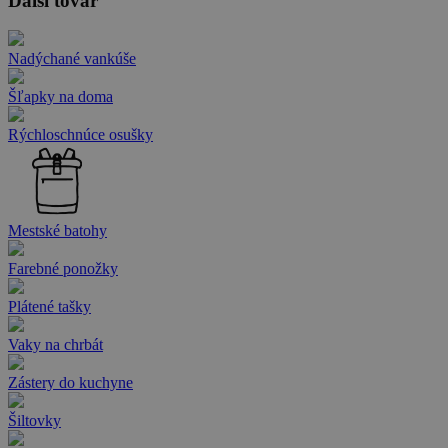
Ďalší tovar
Nadýchané vankúše
Šľapky na doma
Rýchloschnúce osušky
Mestské batohy
Farebné ponožky
Plátené tašky
Vaky na chrbát
Zástery do kuchyne
Šiltovky