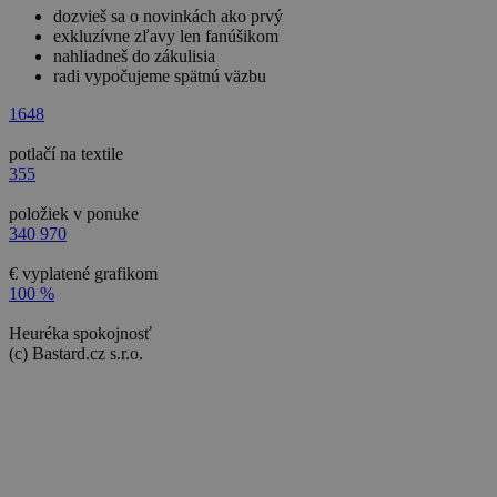
dozvieš sa o novinkách ako prvý
exkluzívne zľavy len fanúšikom
nahliadneš do zákulisia
radi vypočujeme spätnú väzbu
1648
potlačí na textile
355
položiek v ponuke
340 970
€ vyplatené grafikom
100 %
Heuréka spokojnosť
(c) Bastard.cz s.r.o.