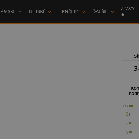
ZĽAVY
DÁMSKE
DETSKÉ
HRNČEKY
ĎALŠIE
🔥
S
3
Kon
hodn
10
8
7
5