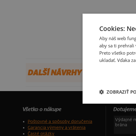
Cookies: Ne
Aby náš web fung
aby sa ti prehral
Preto všetko potr
ukladať. Vďaka za
DALŠÍ NÁVRHY OD MARCIPAN
ZOBRAZIŤ P
Všetko o nákupe
Dotujeme
Výdajné m
Poštovné a spôsoby doručenia
brána
Garancia výmeny a vrátenia
Časté otázky