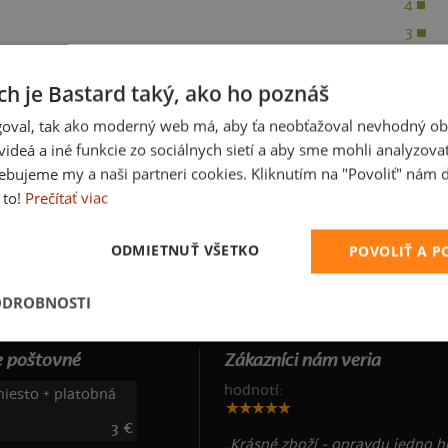
4
3
2
ch je Bastard taký, ako ho poznáš
1
oval, tak ako moderný web má, aby ťa neobťažoval nevhodný ob
i videá a iné funkcie zo sociálnych sietí a aby sme mohli analyzova
ebujeme my a naši partneri cookies. Kliknutím na "Povoliť" nám d
 to!
Prečítať viac
KO
ODMIETNUŤ VŠETKO
POVOLIŤ A 
ODROBNOSTI
 poštovné
Zákazníci nám veria
hodnotí:
iesto + platobná
3 €
„Krásné zboží - opravdu jedno he