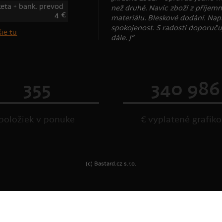
keta + bank. prevod
než druhé. Navíc zboží z příjem
4 €
materiálu. Bleskové dodání. Nap
spokojenost. S radostí doporuču
ie tu
dále. J“
355
340 986
položiek v ponuke
€ vyplatené grafik
(c) Bastard.cz s.r.o.