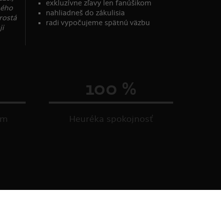
exkluzívne zľavy len fanúšikom
ného
nahliadneš do zákulisia
rostá
radi vypočujeme spätnú väzbu
ji
100 %
om
Heuréka spokojnosť