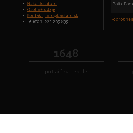
Naše desatoro
Balík Pac
Osobné údaje
Kontakt
:
info@bastard.sk
Podrobnejš
Telefón: 222 205 835
1648
potlačí na textile