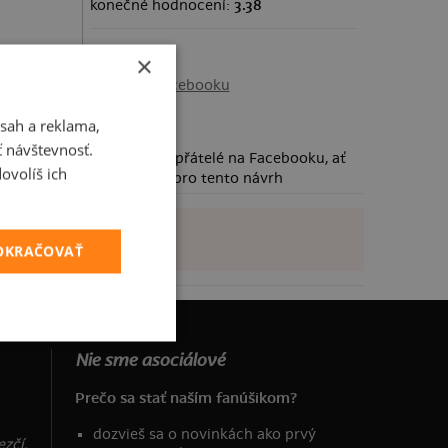
konečné hodnocení:
3.38
Sdílení
×
Sdílet na Facebooku
sah a reklama,
ť návštevnosť.
Požádej své přátelé na Facebooku, ať
ovolíš ich
taky hlasují pro tento návrh
POKRAČOVAŤ
Nie sme asociálové
Prečo sa stať naším fanúšikom?
dozvieš sa o novinkách ako prvý
zčí,