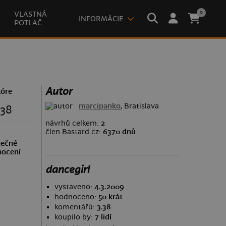
0
VLASTNÁ
INFORMÁCIE
POTLAČ
Autor
kóre
marcipanko
, Bratislava
.38
návrhů celkem:
2
člen Bastard.cz:
6370 dnů
ečné
ocení
dancegirl
vystaveno:
4.3.2009
hodnoceno:
50 krát
komentářů:
3.38
koupilo by:
7 lidí