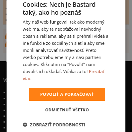
Cookies: Nech je Bastard
vystaveno dne:
8.8.2008
taký, ako ho poznáš
hodnoceno:
61 krát
komentářů:
0
Aby náš web fungoval, tak ako moderný
web má, aby ťa neobťažoval nevhodný
DALŠÍ NÁVRHY OD MICHAL
obsah a reklama, aby sa ti prehrali videá a
iné funkcie zo sociálnych sietí a aby sme
KURANDA
mohli analyzovať návštevnosť. Preto
všetko potrebujeme my a naši partneri
cookies. Kliknutím na "Povoliť" nám
dovolíš ich ukladať. Vďaka za to!
Prečítať
viac
Všetko o nákupe
Poštovné a spôsoby doručenia
POVOLIŤ A POKRAČOVAŤ
Garancia výmeny a vrátenia
Časté otázky
ODMIETNUŤ VŠETKO
Naše desatoro
Osobné údaje
Kontakt
:
info@bastard.sk
ZOBRAZIŤ PODROBNOSTI
Telefón: 222 205 835