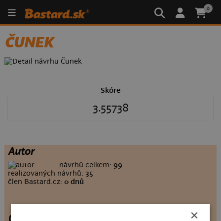
0
ČUNEK
Skóre
3.55738
Autor
návrhů celkem:
99
realizovaných návrhů:
35
člen Bastard.cz:
0 dnů
×
Čunek