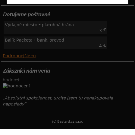
Dotujeme poštovné
Výdajné miesto + platobná brána
3 €
Balík Packeta + bank. prevod
4 €
Podrobnejšie tu
Zákazníci nám veria
hodnotí:
„Absolutni spokojenost, urcite jsem tu nenakupovala
naposledy“
(c) Bastard.cz s.r.o.