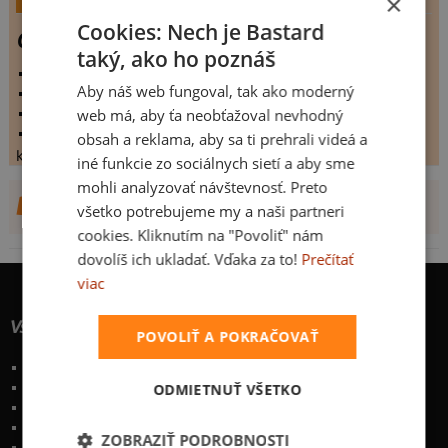
×
Cookies: Nech je Bastard
Caution
taký, ako ho poznáš
vystaveno:
26.5.2009
Aby náš web fungoval, tak ako moderný
hodnoceno:
31 krát
web má, aby ťa neobťažoval nevhodný
komentářů:
4.09677
koupilo by:
7 lidí
obsah a reklama, aby sa ti prehrali videá a
konečné hodnocení:
4.09677
iné funkcie zo sociálnych sietí a aby sme
mohli analyzovať návštevnosť. Preto
DALŠÍ NÁVRHY OD CAUTION
všetko potrebujeme my a naši partneri
cookies. Kliknutím na "Povoliť" nám
dovolíš ich ukladať. Vďaka za to!
Prečítať
viac
Všetko o nákupe
POVOLIŤ A POKRAČOVAŤ
Poštovné a spôsoby doručenia
Garancia výmeny a vrátenia
ODMIETNUŤ VŠETKO
Časté otázky
Naše desatoro
ZOBRAZIŤ PODROBNOSTI
Osobné údaje