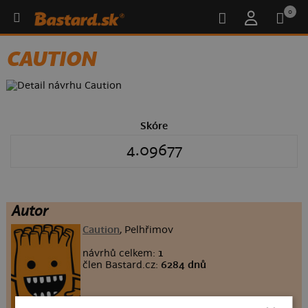
0
CAUTION
Skóre
4.09677
Autor
Caution
, Pelhřimov
návrhů celkem:
1
člen Bastard.cz:
6284 dnů