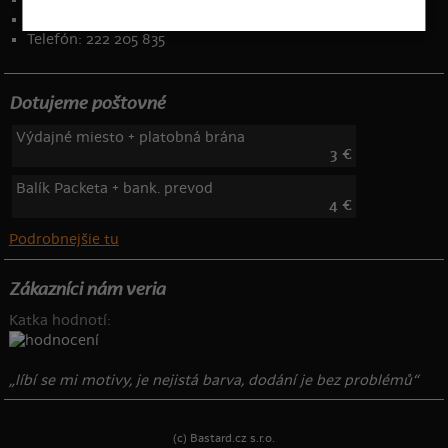
Kontakt
:
info@bastard.sk
Telefón: 222 205 835
Dotujeme poštovné
Výdajné miesto + platobná brána
3 €
Balík Packeta + bank. prevod
4 €
Podrobnejšie tu
Zákazníci nám veria
Katka hodnotí:
„líbí se mi motivy, je nejistá barva, dodání je bez problémů“
(c) Bastard.cz s.r.o.