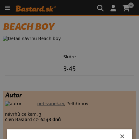
0
BEACH BOY
Skóre
3.45
Autor
petrvanek24
, Pelhřimov
návrhů celkem:
3
člen Bastard.cz:
6248 dnů
×