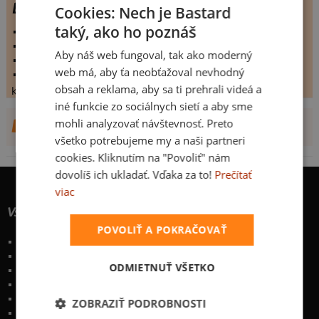
Beach boy
Cookies: Nech je Bastard
taký, ako ho poznáš
vystaveno:
1.7.2009
hodnoceno:
20 krát
Aby náš web fungoval, tak ako moderný
komentářů:
3.45
web má, aby ťa neobťažoval nevhodný
koupilo by:
3 lidí
obsah a reklama, aby sa ti prehrali videá a
konečné hodnocení:
3.45
iné funkcie zo sociálnych sietí a aby sme
mohli analyzovať návštevnosť. Preto
DALŠÍ NÁVRHY OD PETRVANEK24
všetko potrebujeme my a naši partneri
cookies. Kliknutím na "Povoliť" nám
dovolíš ich ukladať. Vďaka za to!
Prečítať
viac
Všetko o nákupe
POVOLIŤ A POKRAČOVAŤ
Poštovné a spôsoby doručenia
Garancia výmeny a vrátenia
ODMIETNUŤ VŠETKO
Časté otázky
Naše desatoro
Osobné údaje
ZOBRAZIŤ PODROBNOSTI
Kontakt
:
info@bastard.sk