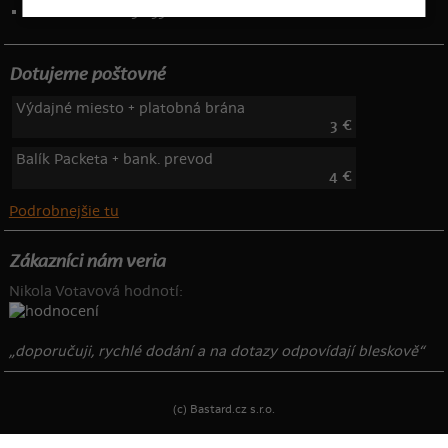
Telefón: 222 205 835
Dotujeme poštovné
Výdajné miesto + platobná brána
3 €
Balík Packeta + bank. prevod
4 €
Podrobnejšie tu
Zákazníci nám veria
Nikola Votavová hodnotí:
„doporučuji, rychlé dodání a na dotazy odpovídají bleskově“
(c) Bastard.cz s.r.o.