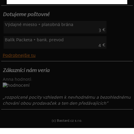
Dotujeme poštovné
Výdajné miesto + platobná brána
3 €
Balík Packeta + bank. prevod
4 €
Podrobnejšie tu
Zákazníci nám veria
Anna hodnotí:
„rozpolcené pocity vzhledem k nevhodnému a bezohlednému
chování obou prodavaček a ten den předávajících“
(c) Bastard.cz s.r.o.