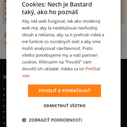
Cookies: Nech je Bastard
vystaveno dne:
8.6.2008
taký, ako ho poznáš
hodnoceno:
145 krát
komentářů:
0
Aby náš web fungoval, tak ako moderný
web má, aby ťa neobťažoval nevhodný
DALŠÍ NÁVRHY OD KAMIL MŰLLER
obsah a reklama, aby sa ti prehrali videá a
iné funkcie zo sociálnych sietí a aby sme
+ BASTARD.CZ
mohli analyzovať návštevnosť. Preto
všetko potrebujeme my a naši partneri
cookies. Kliknutím na "Povoliť" nám
dovolíš ich ukladať. Vďaka za to!
Prečítať
viac
Všetko o nákupe
Poštovné a spôsoby doručenia
POVOLIŤ A POKRAČOVAŤ
Garancia výmeny a vrátenia
Časté otázky
ODMIETNUŤ VŠETKO
Naše desatoro
Osobné údaje
Kontakt
:
info@bastard.sk
ZOBRAZIŤ PODROBNOSTI
Telefón: 222 205 835