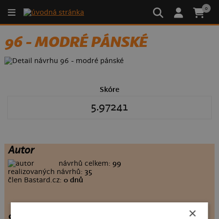
0
96 - MODRÉ PÁNSKÉ
Skóre
5.97241
Autor
návrhů celkem:
99
realizovaných návrhů:
35
člen Bastard.cz:
0 dnů
×
96 - modré pánské