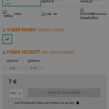
nové
taška
vak
šiltovka base
nové
2. VYBER FARBU
Zobraziť všetky
3.
VYBER VEĽKOSŤ
Ako vybrať veľkosť?
25mm
56mm
3+
ks
3+
ks
?
€
PRIDAŤ DO KOŠÍKA
+1 €
Prodloužit lhůtu
na výmenu
na 40 dní