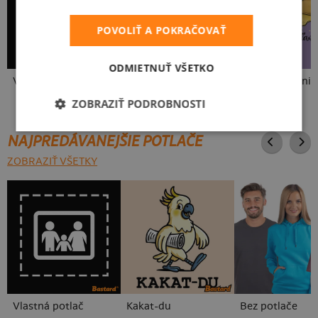
POVOLIŤ A POKRAČOVAŤ
ODMIETNUŤ VŠETKO
V presse
Vo forme
Milujem váľanie
ZOBRAZIŤ PODROBNOSTI
NAJPREDÁVANEJŠIE POTLAČE
ZOBRAZIŤ VŠETKY
Vlastná potlač
Kakat-du
Bez potlače