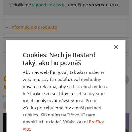
Odošleme
v pondelok 10.8.,
doručíme
vo stredu 12.8.
Informácie o produkte
Odošleme
v pondelok 10.8.,
doručíme
vo stredu
ceny
×
12.8.
Cookies: Nech je Bastard
Tabuľka veľkostí
: Akú vybrať?
rozmery
taký, ako ho poznáš
Aby náš web fungoval, tak ako moderný
ĎALŠIE POTLAČE Z ROVNAKEJ
web má, aby ťa neobťažoval nevhodný
obsah a reklama, aby sa ti prehrali videá a
KATEGÓRIE
iné funkcie zo sociálnych sietí a aby sme
PREHĽADÁVAŤ VŠETKO:
mohli analyzovať návštevnosť. Preto
NA VODE
JEDLO
všetko potrebujeme my a naši partneri
cookies. Kliknutím na "Povoliť" nám
dovolíš ich ukladať. Vďaka za to!
Prečítať
viac