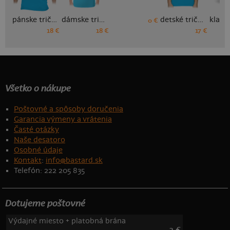
pánske tričko
dámske tričko
detské tričko
0 €
18 €
18 €
17 €
Všetko o nákupe
Poštovné a spôsoby doručenia
Garancia výmeny a vrátenia
Časté otázky
Naše desatoro
Osobné údaje
Kontakt
:
info@bastard.sk
Telefón: 222 205 835
Dotujeme poštovné
Výdajné miesto + platobná brána
3 €