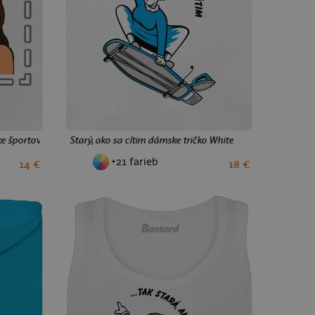
ke športové tričko White
Starý, ako sa cítim dámske tričko White
+21 farieb
14 €
18 €
XS
S
M
L
XL
XXL