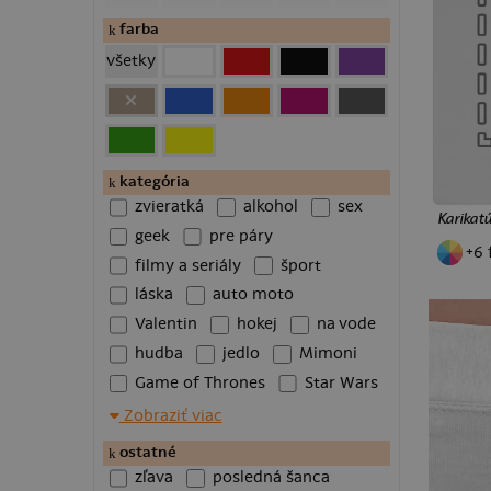
klasické hrnčeky
farba
veľké hrnčeky
všetky
pollitre
šľapky
boxerky
termohrnčeky
baseballky
kategória
zvieratká
alkohol
sex
truckerky
Karikatú
geek
pre páry
makrónkové hrnčeky
+6 
fľaše na vodu
filmy a seriály
šport
puzzle
láska
auto moto
Valentin
hokej
na vode
hudba
jedlo
Mimoni
Game of Thrones
Star Wars
Batman
chameleon
Zobraziť viac
rybárska
superhrdinovia
ostatné
Most
fitness
psy
zľava
posledná šanca