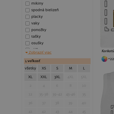
mikiny
spodná bielizeň
placky
vaky
ponožky
tašky
osušky
rúška
Karikatú
Zobraziť viac
vankúše
+22
veľkosť
plecháčiky
všetky
XS
S
M
L
Zástery
šiltovky
XL
XXL
3XL
4XL
5XL
batohy
2
4
6
8
10
taštičky
12
35-38
39-42
43-46
35
ľadvinky
polokošele
36
37
38
39
40
plavky
41
42
43
44
45