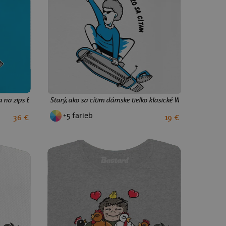
 na zips Blue Atol
Starý, ako sa cítim dámske tielko klasické White
+5 farieb
36 €
19 €
XS
S
M
L
XL
XXL