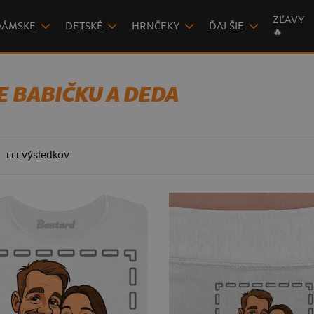
ZĽAVY
DÁMSKE
DETSKÉ
HRNČEKY
ĎALŠIE
🔥
E BABIČKU A DEDA
111
výsledkov