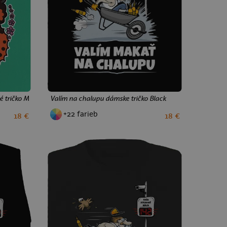
 tričko Mint Mal
Valím na chalupu dámske tričko Black
+22 farieb
18 €
18 €
XS
S
M
L
XL
XXL