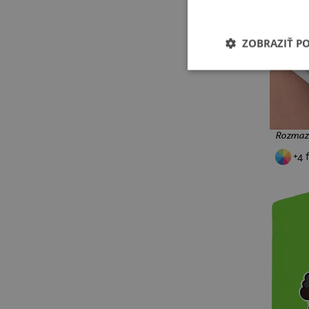
ježkovia
pre učiteľov
šípky
baseball
ZOBRAZIŤ P
basketbal
Minecraft
Pokémon
retro hry
narodeniny 30
narodeniny 40
narodeniny 50
Rozmazn
narodeniny 60
+4 
narodeniny 70
metal
rock
punk
drum and bass
gitara
brainrot
memy
Labubu
Jiří Kára
rebel
Starej Bruna
Skibidi
prosecco
nápisy
absolventské
príležitosti