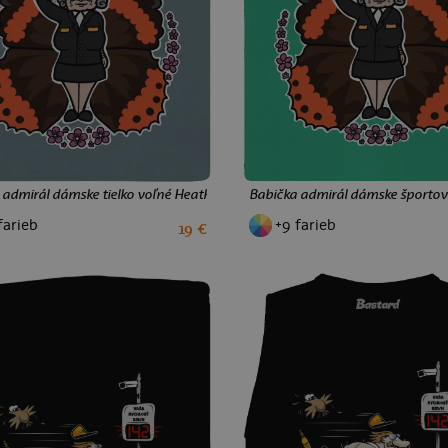
 admirál dámske tielko voľné Heather Deep Teal
Babička admirál dámske športové
farieb
+9 farieb
19 €
L
XL
XXL