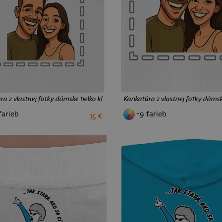
ra z vlastnej fotky dámske tielko klasické White
Karikatúra z vlastnej fotky dáms
farieb
+9 farieb
15 €
XS
S
M
L
XL
XXL
S
XL
XXL