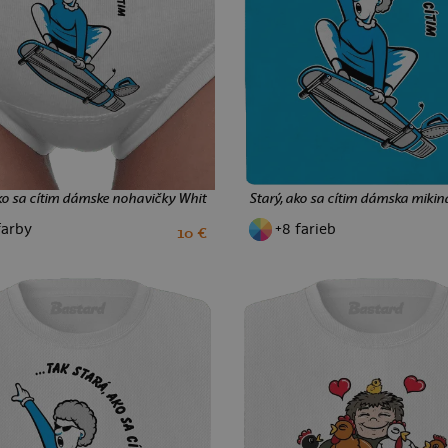
ako sa cítim dámske nohavičky White
Starý, ako sa cítim dámska mikina
farby
+8 farieb
10 €
S
M
L
XL
XXL
S
M
L
XXL