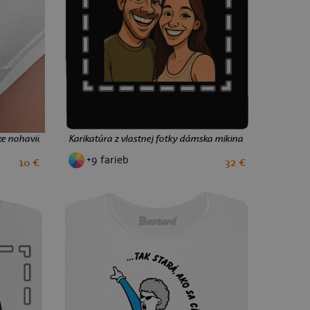
ske nohavičky White
Karikatúra z vlastnej fotky dámska mikina na zips Black
+9 farieb
10 €
32 €
S
M
L