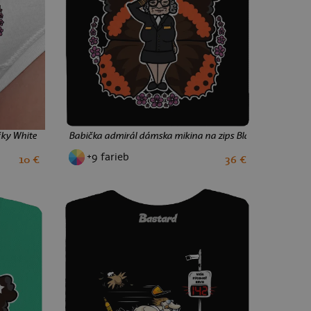
čky White
Babička admirál dámska mikina na zips Black
+9 farieb
10 €
36 €
S
M
L