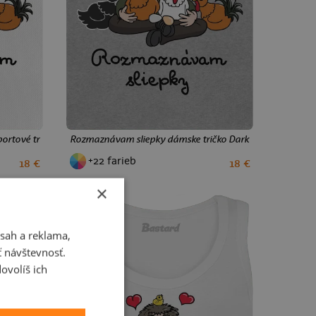
rtové tričko White
Rozmaznávam sliepky dámske tričko Dark Gray Melange
+22 farieb
18 €
18 €
XS
S
M
L
XL
XXL
×
sah a reklama,
ť návštevnosť.
ovolíš ich