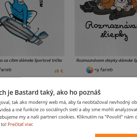
ko sa cítim dámske športové tričko White
Rozmaznávam sliepky dámske špo
farieb
+9 farieb
18 €
S
XL
XXL
S
XL
XXL
ch je Bastard taký, ako ho poznáš
oval, tak ako moderný web má, aby ťa neobťažoval nevhodný ob
i videá a iné funkcie zo sociálnych sietí a aby sme mohli analyzova
ebujeme my a naši partneri cookies. Kliknutím na "Povoliť" nám d
 to!
Prečítať viac