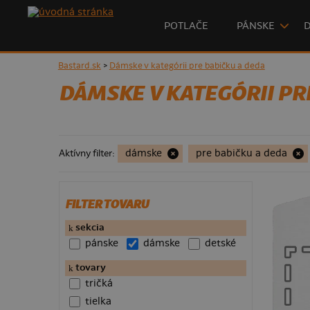
POTLAČE
PÁNSKE
Bastard.sk
>
Dámske v kategórii pre babičku a deda
DÁMSKE V KATEGÓRII PR
dámske
pre babičku a deda
Aktívny filter:
FILTER TOVARU
sekcia
pánske
dámske
detské
123 Kč
tovary
tričká
tielka