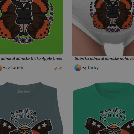
 admirál dámske tričko Apple Green
Babička admirál dámske nohavi
+22 farieb
+4 farby
18 €
XS
S
M
XL
S
M
L
XL
XXL