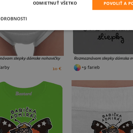
ODMIETNUŤ VŠETKO
POVOLIŤ A 
ODROBNOSTI
ávam sliepky dámske nohavičky White
Rozmaznávam sliepky dámska mik
farby
+9 farieb
10 €
S
M
L
XL
XXL
S
M
L
XL
XXL