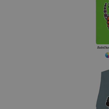
ajťáci
poľovnícka
kuchári
elektrikári
automechanici
zdravotníci
kamionisti
plavčíci
mäsiari
fotografi
pre ocka
pre mamu
pre babičku
pre dedka
pre priateľa
pre súrodencov
Babička
pre tínedžerov
pre rodinu
čaj