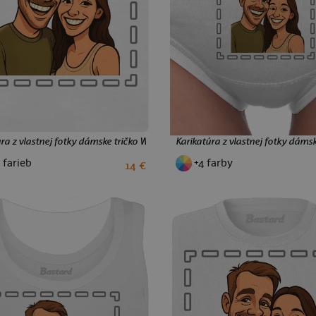
ra z vlastnej fotky dámske tričko White
Karikatúra z vlastnej fotky dám
 farieb
+4 farby
14 €
XS
S
M
L
XL
XXL
S
M
L
XL
XXL