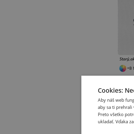
pre babičku a deda
Halloween
vlaky
doskové hry
cyklistika
vlastná potlač
jeseň
kancelárske
darček
Stranger Things
Sandokan
Rocky Balboa
Ironman
Starý, a
Grinch
Harley Quinn a Joker
+8 
Hra na oliheň
Wednesday
Červený trpaslík
Big Lebowski
Pán prsteňov
Cookies: Ne
Votrelec
Cimrman
Aby náš web fung
dinosaury
jazvečíky
aby sa ti prehral
kapry
kapybary
kone
Preto všetko potr
kuny
leňochody
líšky
ukladať. Vďaka za
medvede
opice
ryby
sliepky
sovy
vlci