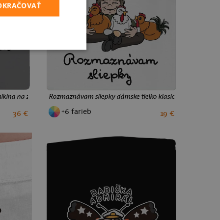
POKRAČOVAŤ
ina na zips Steel Gray
Rozmaznávam sliepky dámske tielko klasické White
+6 farieb
36 €
19 €
XS
S
M
L
XL
XXL