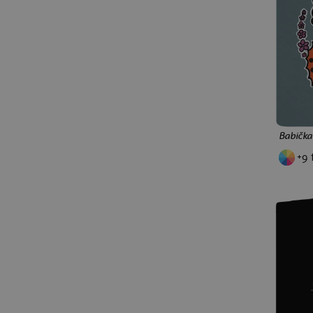
Babička
+9 