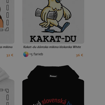
ka mikina klokanka White
Kakat-du dámska mikina klokanka White
+5 farieb
32 €
36 €
S
M
L
XL
XXL