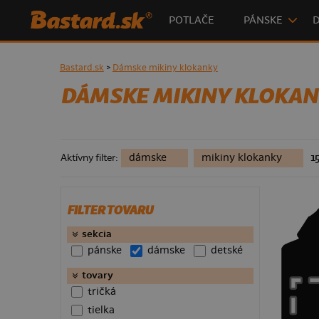
POTLAČE
PÁNSKE
Bastard.sk
>
Dámske mikiny klokanky
DÁMSKE MIKINY KLOKA
dámske
mikiny klokanky
1
Aktívny filter:
FILTER TOVARU
sekcia
pánske
dámske
detské
123 Kč
tovary
tričká
tielka