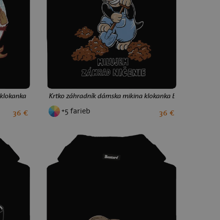
klokanka Black
Krtko záhradník dámska mikina klokanka Black
+5 farieb
36 €
36 €
S
M
L
XL
XXL