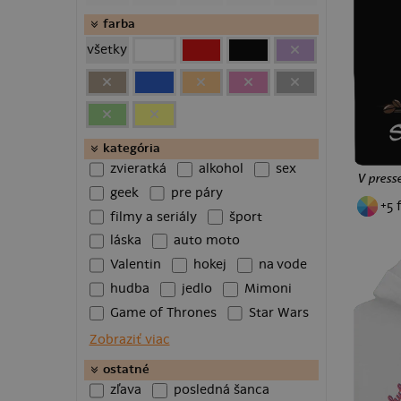
klasické hrnčeky
farba
veľké hrnčeky
všetky
pollitre
šľapky
boxerky
termohrnčeky
baseballky
kategória
zvieratká
alkohol
sex
truckerky
V press
geek
pre páry
makrónkové hrnčeky
+5 
fľaše na vodu
filmy a seriály
šport
puzzle
láska
auto moto
Valentin
hokej
na vode
hudba
jedlo
Mimoni
Game of Thrones
Star Wars
Batman
chameleon
Zobraziť viac
rybárska
superhrdinovia
ostatné
Most
fitness
psy
zľava
posledná šanca