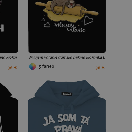
ina klokanka Black
Milujem váľanie dámska mikina klokanka Black
+5 farieb
36 €
36 €
S
M
L
XL
XXL