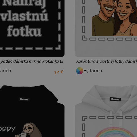
 potlač dámska mikina klokanka Black
Karikatúra z vlastnej fotky dáms
farieb
+5 farieb
32 €
S
M
L
XL
XXL
S
M
L
XL
XXL