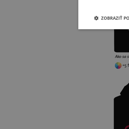
ježkovia
pre učiteľov
šípky
baseball
ZOBRAZIŤ P
basketbal
Minecraft
Pokémon
retro hry
narodeniny 30
narodeniny 40
narodeniny 50
Ako sa 
narodeniny 60
+5 
narodeniny 70
metal
rock
punk
drum and bass
gitara
brainrot
memy
Labubu
Jiří Kára
rebel
Starej Bruna
Skibidi
prosecco
nápisy
absolventské
príležitosti