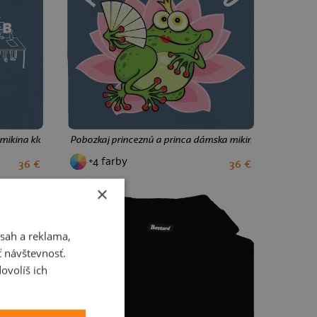
 mikina klokanka Denim
Pobozkaj princeznú a princa dámska mikina klokanka De
+4 farby
36 €
36 €
S
M
L
XL
XXL
×
sah a reklama,
ť návštevnosť.
ovolíš ich