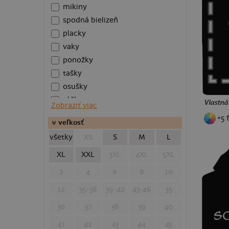
mikiny
spodná bielizeň
placky
vaky
ponožky
tašky
osušky
rúška
Vlastná
Zobraziť viac
vankúše
+5 
veľkosť
plecháčiky
všetky
XS
S
M
L
Zástery
šiltovky
XL
XXL
3XL
4XL
5XL
batohy
2
4
6
8
10
taštičky
12
35-38
39-42
43-46
35
ľadvinky
polokošele
36
37
38
39
40
plavky
41
42
43
44
45