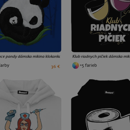
ace pandy dámska mikina klokanka Royal Blue Mal
Klub riadnych pičiek dámska mik
farby
+5 farieb
36 €
S
M
L
XL
XXL
S
M
L
XL
XXL