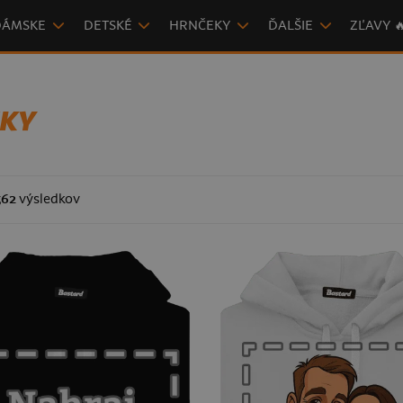
DÁMSKE
DETSKÉ
HRNČEKY
ĎALŠIE
ZĽAVY 
NKY
562
výsledkov