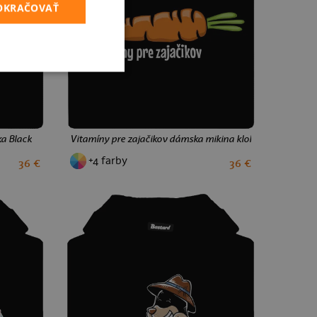
POKRAČOVAŤ
a Black
Vitamíny pre zajačikov dámska mikina klokanka Black
+4 farby
36 €
36 €
S
M
L
XL
XXL