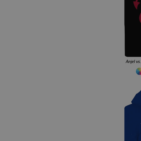
ajťáci
poľovnícka
kuchári
elektrikári
automechanici
zdravotníci
kamionisti
plavčíci
mäsiari
fotografi
pre ocka
pre mamu
pre babičku
pre dedka
pre priateľa
pre súrodencov
Anjel v
pre tínedžerov
pre rodinu
čaj