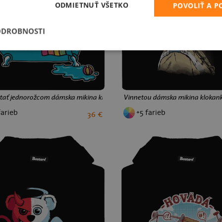
ODMIETNUŤ VŠETKO
POVOLIŤ A 
ODROBNOSTI
stať jednorožcom dámska mikina klokanka Black
Vinnetou dámska mikina klokank
farieb
+5 farieb
36 €
S
M
L
XL
XXL
S
M
L
XL
XXL