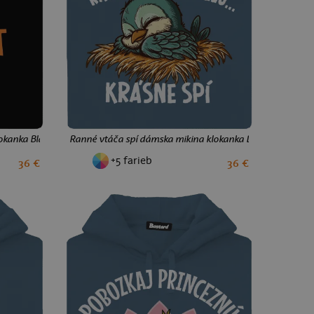
okanka Black
Ranné vtáča spí dámska mikina klokanka Denim
+5 farieb
36 €
36 €
S
M
L
XL
XXL