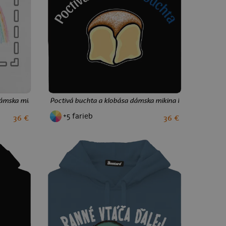
dámska mikina klokanka White
Poctivá buchta a klobása dámska mikina klokanka Black
+5 farieb
36 €
36 €
S
M
L
XL
XXL