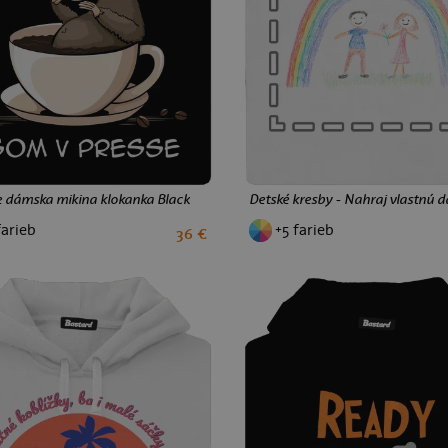
e dámska mikina klokanka Black
Detské kresby - Nahraj vlastnú 
farieb
+5 farieb
36 €
S
M
L
XL
XXL
S
M
L
XL
XXL