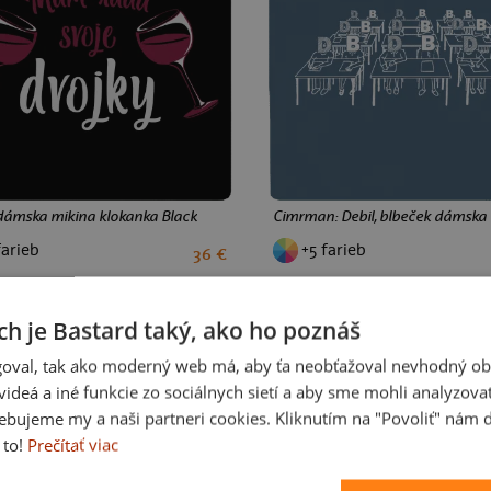
dámska mikina klokanka Black
Cimrman: Debil, blbeček dámska
farieb
+5 farieb
36 €
S
M
L
XL
XXL
S
M
L
XL
XXL
ch je Bastard taký, ako ho poznáš
oval, tak ako moderný web má, aby ťa neobťažoval nevhodný ob
i videá a iné funkcie zo sociálnych sietí a aby sme mohli analyzova
ebujeme my a naši partneri cookies. Kliknutím na "Povoliť" nám d
 to!
Prečítať viac