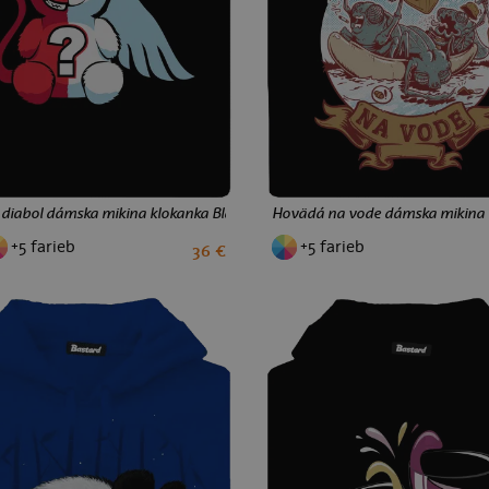
s. diabol dámska mikina klokanka Black
Hovädá na vode dámska mikina 
+5 farieb
+5 farieb
36 €
S
M
L
XL
XXL
S
M
L
XL
XXL