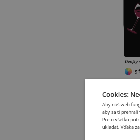
pre babičku a deda
Halloween
vlaky
doskové hry
cyklistika
vlastná potlač
jeseň
kancelárske
darček
Stranger Things
Sandokan
Rocky Balboa
Ironman
Dvojky 
Grinch
Harley Quinn a Joker
+5 
Hra na oliheň
Wednesday
Červený trpaslík
Big Lebowski
Pán prsteňov
Cookies: Ne
Votrelec
Cimrman
Aby náš web fung
dinosaury
jazvečíky
aby sa ti prehral
kapry
kapybary
kone
Preto všetko potr
kuny
leňochody
líšky
ukladať. Vďaka za
medvede
opice
ryby
sliepky
sovy
vlci