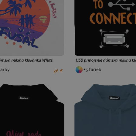
ámska mikina klokanka White
USB pripojenie dámska mikina kl
farby
+5 farieb
36 €
S
M
L
XL
XXL
S
M
L
XL
XXL