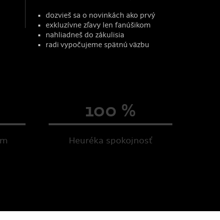
dozvieš sa o novinkách ako prvý
exkluzívne zľavy len fanúšikom
nahliadneš do zákulisia
radi vypočujeme spätnú väzbu
100 %
om
Heuréka spokojnosť