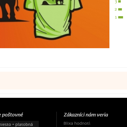
3
2
1
 poštovné
Zákazníci nám veria
Blixa hodnotí:
iesto + platobná