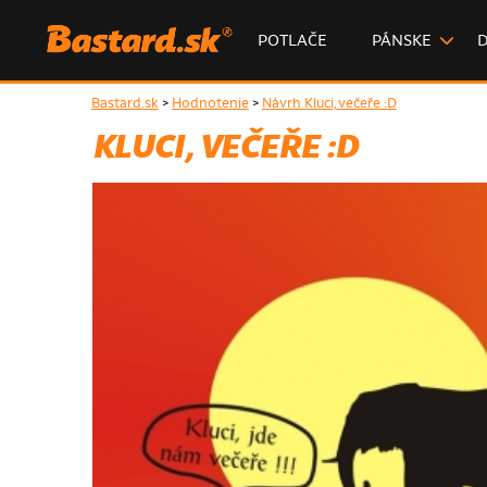
POTLAČE
PÁNSKE
Bastard.sk
>
Hodnotenie
>
Návrh Kluci, večeře :D
KLUCI, VEČEŘE :D