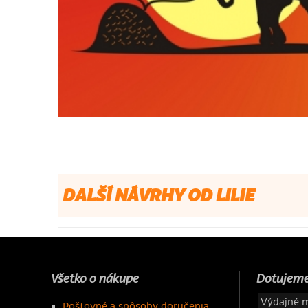
DALŠÍ NÁVRHY OD LILIE
Všetko o nákupe
Dotujeme
Výdajné m
Poštovné a spôsoby doručenia