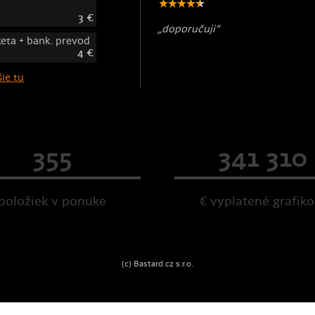
3 €
„doporučuji“
keta + bank. prevod
4 €
ie tu
355
341 310
položiek v ponuke
€ vyplatené grafik
(c) Bastard.cz s.r.o.