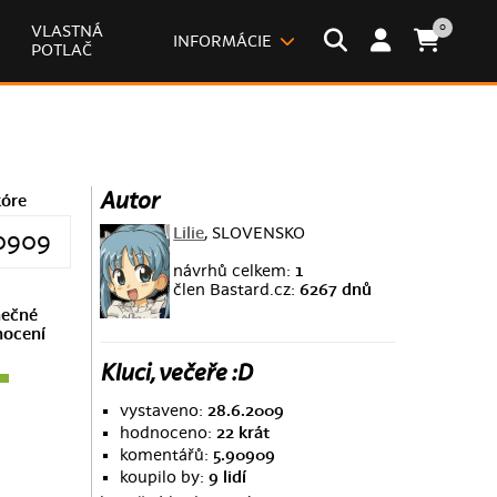
0
VLASTNÁ
INFORMÁCIE
POTLAČ
Autor
kóre
Lilie
, SLOVENSKO
0909
návrhů celkem:
1
člen Bastard.cz:
6267 dnů
ečné
ocení
Kluci, večeře :D
vystaveno:
28.6.2009
hodnoceno:
22 krát
komentářů:
5.90909
koupilo by:
9 lidí