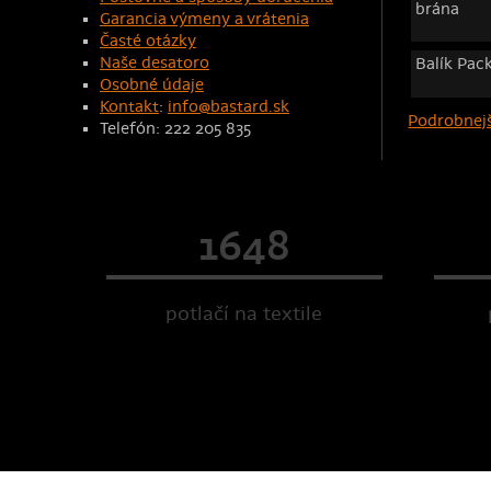
brána
Garancia výmeny a vrátenia
Časté otázky
Naše desatoro
Balík Pac
Osobné údaje
Kontakt
:
info@bastard.sk
Podrobnejš
Telefón: 222 205 835
1648
potlačí na textile