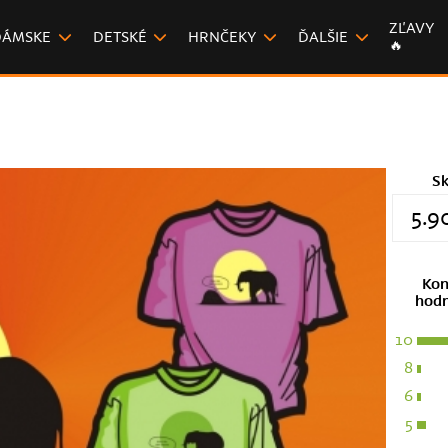
ZĽAVY
DÁMSKE
DETSKÉ
HRNČEKY
ĎALŠIE
🔥
S
5.9
Kon
hodn
10
8
6
5