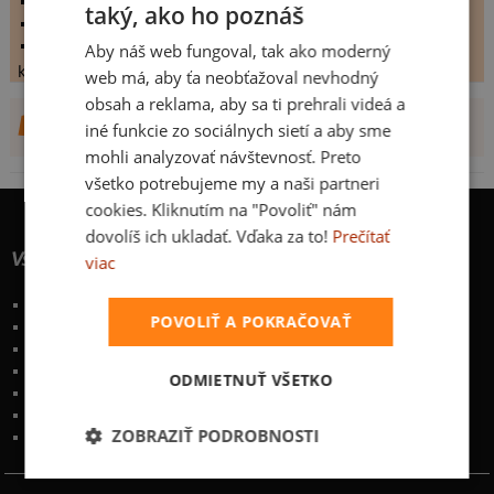
hodnoceno:
30 krát
taký, ako ho poznáš
komentářů:
5.6
koupilo by:
11 lidí
Aby náš web fungoval, tak ako moderný
konečné hodnocení:
5.6
web má, aby ťa neobťažoval nevhodný
obsah a reklama, aby sa ti prehrali videá a
DALŠÍ NÁVRHY OD MIGELINHO
iné funkcie zo sociálnych sietí a aby sme
mohli analyzovať návštevnosť. Preto
všetko potrebujeme my a naši partneri
cookies. Kliknutím na "Povoliť" nám
dovolíš ich ukladať. Vďaka za to!
Prečítať
Všetko o nákupe
viac
Poštovné a spôsoby doručenia
POVOLIŤ A POKRAČOVAŤ
Garancia výmeny a vrátenia
Časté otázky
Naše desatoro
ODMIETNUŤ VŠETKO
Osobné údaje
Kontakt
:
info@bastard.sk
ZOBRAZIŤ PODROBNOSTI
Telefón: 222 205 835