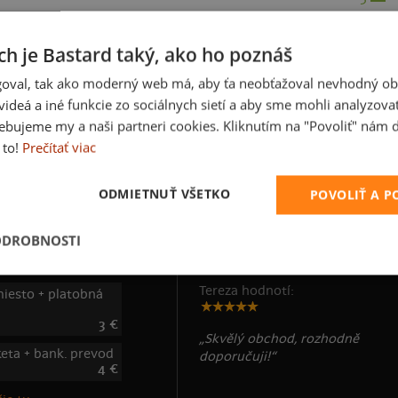
2
1
ch je Bastard taký, ako ho poznáš
oval, tak ako moderný web má, aby ťa neobťažoval nevhodný ob
i videá a iné funkcie zo sociálnych sietí a aby sme mohli analyzova
ebujeme my a naši partneri cookies. Kliknutím na "Povoliť" nám d
 to!
Prečítať viac
ODMIETNUŤ VŠETKO
POVOLIŤ A 
ODROBNOSTI
 poštovné
Zákazníci nám veria
Tereza hodnotí:
iesto + platobná
3 €
„Skvělý obchod, rozhodně
keta + bank. prevod
doporučuji!“
4 €