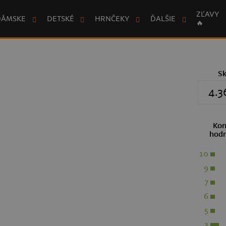
ZĽAVY
DÁMSKE
DETSKÉ
HRNČEKY
ĎALŠIE
🔥
S
4.3
Kon
hodn
10
9
7
6
5
3