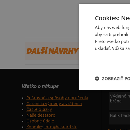
Cookies: Ne
Aby náš web fung
aby sa ti prehral
Preto všetko potr
ukladať. Vďaka za
DALŠÍ NÁVRHY OD ATOMIK
ZOBRAZIŤ P
Všetko o nákupe
Dotujeme
Výdajné m
Poštovné a spôsoby doručenia
brána
Garancia výmeny a vrátenia
Časté otázky
Naše desatoro
Balík Pac
Osobné údaje
Kontakt
:
info@bastard.sk