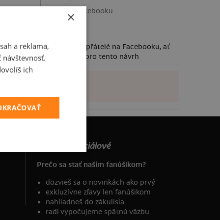
Sdílet na Facebooku
×
sah a reklama,
Požádej své přátelé na Facebooku, ať
taky hlasují pro tento návrh
ť návštevnosť.
ovolíš ich
POKRAČOVAŤ
Nie sme asociálové
Prečo sa stať naším fanúšikom?
dozvieš sa o novinkách ako prvý
exkluzívne zľavy len fanúšikom
nahliadneš do zákulisia
radi vypočujeme spätnú väzbu