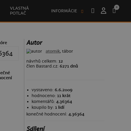
0
VLASTNÁ
INFORMÁCIE
POTLAČ
Autor
kóre
atomik
, tábor
6364
návrhů celkem:
12
člen Bastard.cz:
6271 dnů
ečné
ocení
vystaveno:
6.6.2009
hodnoceno:
11 krát
komentářů:
4.36364
koupilo by:
1 lidí
konečné hodnocení:
4.36364
Sdílení