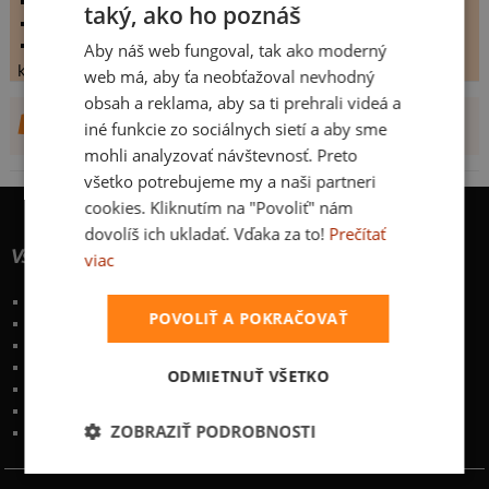
hodnoceno:
41 krát
taký, ako ho poznáš
komentářů:
6.31707
koupilo by:
16 lidí
Aby náš web fungoval, tak ako moderný
konečné hodnocení:
6.31707
web má, aby ťa neobťažoval nevhodný
obsah a reklama, aby sa ti prehrali videá a
DALŠÍ NÁVRHY OD ATOMIK
iné funkcie zo sociálnych sietí a aby sme
mohli analyzovať návštevnosť. Preto
všetko potrebujeme my a naši partneri
cookies. Kliknutím na "Povoliť" nám
dovolíš ich ukladať. Vďaka za to!
Prečítať
Všetko o nákupe
viac
Poštovné a spôsoby doručenia
POVOLIŤ A POKRAČOVAŤ
Garancia výmeny a vrátenia
Časté otázky
Naše desatoro
ODMIETNUŤ VŠETKO
Osobné údaje
Kontakt
:
info@bastard.sk
ZOBRAZIŤ PODROBNOSTI
Telefón: 222 205 835