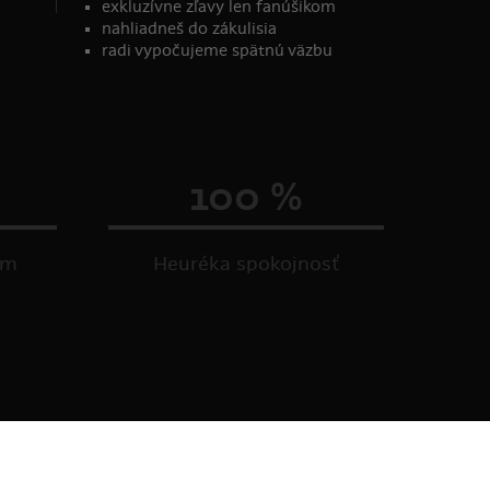
exkluzívne zľavy len fanúšikom
nahliadneš do zákulisia
radi vypočujeme spätnú väzbu
100 %
om
Heuréka spokojnosť