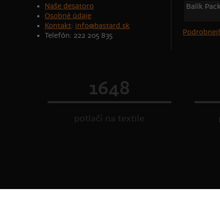
Naše desatoro
Balík Pac
Osobné údaje
Kontakt
:
info@bastard.sk
Podrobnejš
Telefón: 222 205 835
1648
potlačí na textile