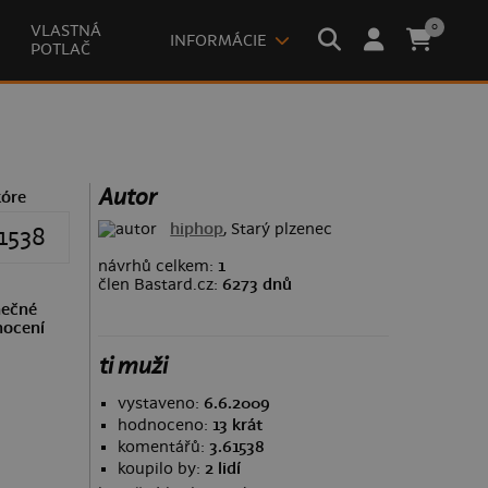
0
VLASTNÁ
INFORMÁCIE
POTLAČ
Autor
kóre
hiphop
, Starý plzenec
1538
návrhů celkem:
1
člen Bastard.cz:
6273 dnů
ečné
ocení
ti muži
vystaveno:
6.6.2009
hodnoceno:
13 krát
komentářů:
3.61538
koupilo by:
2 lidí