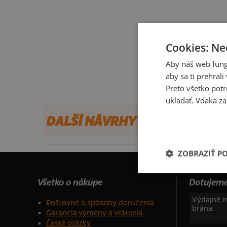
Cookies: Ne
Aby náš web fung
aby sa ti prehral
Preto všetko potr
ukladať. Vďaka za
DALŠÍ NÁVRHY OD HIPHOP
ZOBRAZIŤ P
Všetko o nákupe
Dotujeme
Výdajné m
Poštovné a spôsoby doručenia
brána
Garancia výmeny a vrátenia
Časté otázky