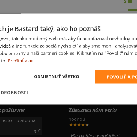
2
1
ch je Bastard taký, ako ho poznáš
oval, tak ako moderný web má, aby ťa neobťažoval nevhodný ob
i videá a iné funkcie zo sociálnych sietí a aby sme mohli analyzova
ebujeme my a naši partneri cookies. Kliknutím na "Povoliť" nám d
 to!
Prečítať viac
ODMIETNUŤ VŠETKO
POVOLIŤ A 
ODROBNOSTI
 poštovné
Zákazníci nám veria
hodnotí:
iesto + platobná
3 €
„Vše rychle a v pořádku“