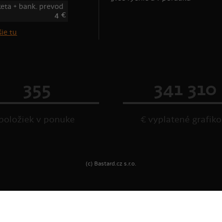
keta + bank. prevod
4 €
ie tu
355
341 310
položiek v ponuke
€ vyplatené grafik
(c) Bastard.cz s.r.o.