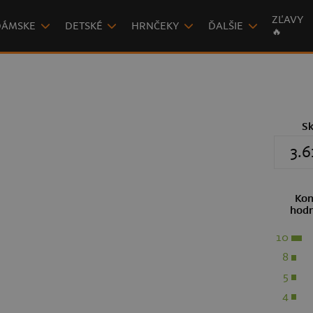
ZĽAVY
DÁMSKE
DETSKÉ
HRNČEKY
ĎALŠIE
🔥
S
3.6
Kon
hodn
10
8
5
4