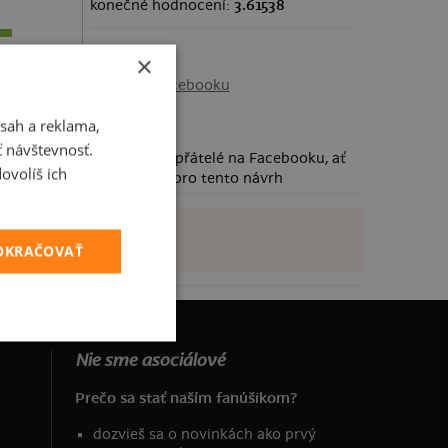
konečné hodnocení:
3.61538
Sdílení
×
Sdílet na Facebooku
sah a reklama,
ť návštevnosť.
Požádej své přátelé na Facebooku, ať
ovolíš ich
taky hlasují pro tento návrh
POKRAČOVAŤ
Nie sme asociálové
Prečo sa stať naším fanúšikom?
dozvieš sa o novinkách ako prvý