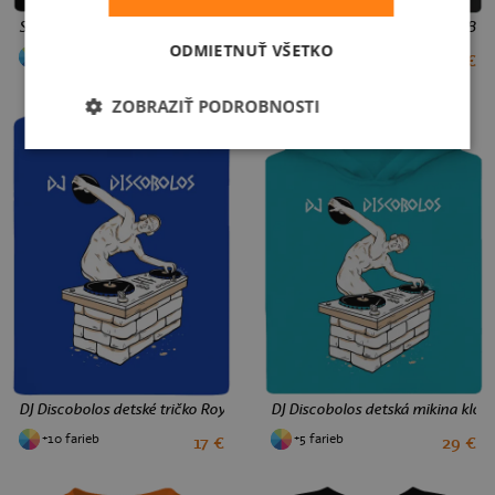
Spunk detská mikina klokanka Black
Spunk detské športové tričko Bla
ODMIETNUŤ VŠETKO
+6 farieb
+5 farieb
29 €
17 €
4
6
10
12
8
10
12
ZOBRAZIŤ PODROBNOSTI
DJ Discobolos detské tričko Royal Blue
DJ Discobolos detská mikina klok
+10 farieb
+5 farieb
17 €
29 €
2
4
6
8
10
12
4
6
8
10