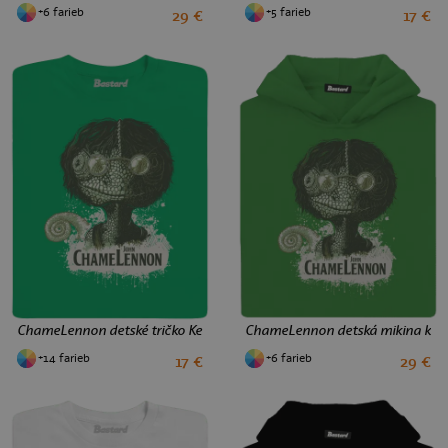
+6 farieb
+5 farieb
29 €
17 €
4
6
10
12
8
10
12
ChameLennon detské tričko Kelly Green
ChameLennon detská mikina klok
+14 farieb
+6 farieb
17 €
29 €
4
6
8
10
12
4
6
8
10
12