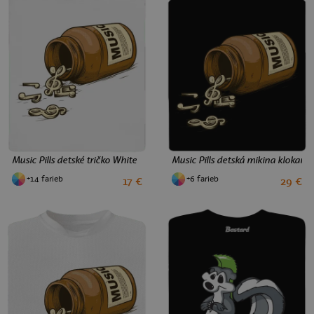
Music Pills detské tričko White
Music Pills detská mikina klokank
+14 farieb
+6 farieb
17 €
29 €
2
4
6
8
10
12
4
6
10
12