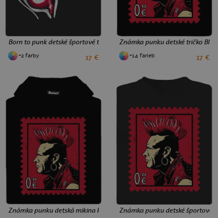
Born to punk detské športové tričko Black
Známka punku detské tričko Blac
+2 farby
+14 farieb
17 €
17 €
8
10
12
2
4
6
8
10
12
Známka punku detská mikina klokanka Black
Známka punku detské športové tr