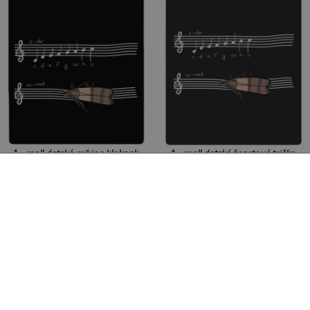
A - moll detská mikina klokanka Black
A - moll detské športové tričko Bl
sekcia
+6 farieb
+5 farieb
29 €
17 €
4
6
10
12
8
10
12
pánske
dámske
detské
tovary
tričká
tielka
mikiny
spodná bielizeň
placky
vaky
ponožky
tašky