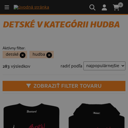
0
DETSKÉ V KATEGÓRII HUDBA
Aktívny filter:
detské
hudba
radiť podľa
283
výsledkov
ZOBRAZIŤ FILTER TOVARU