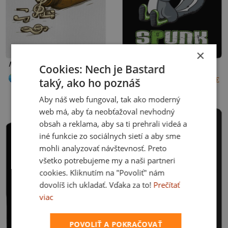
×
Music Pills detské športové tričko White
Spunk detské tričko Black
Cookies: Nech je Bastard
+5 farieb
+14 farieb
taký, ako ho poznáš
17 €
17 €
8
12
2
4
6
8
10
12
Aby náš web fungoval, tak ako moderný
web má, aby ťa neobťažoval nevhodný
obsah a reklama, aby sa ti prehrali videá a
iné funkcie zo sociálnych sietí a aby sme
mohli analyzovať návštevnosť. Preto
všetko potrebujeme my a naši partneri
cookies. Kliknutím na "Povoliť" nám
dovolíš ich ukladať. Vďaka za to!
Prečítať
viac
POVOLIŤ A POKRAČOVAŤ