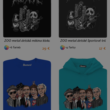
ZOO metal detská mikina klokanka Black
ZOO metal detské športové tričko
+6 farieb
+4 farby
29 €
17 €
4
6
10
12
8
10
12