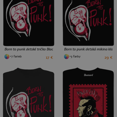
123 Kč
Born to punk detské tričko Black
Born to punk detská mikina kloka
+7 farieb
+3 farby
17 €
29 €
2
4
6
8
10
12
4
6
10
12