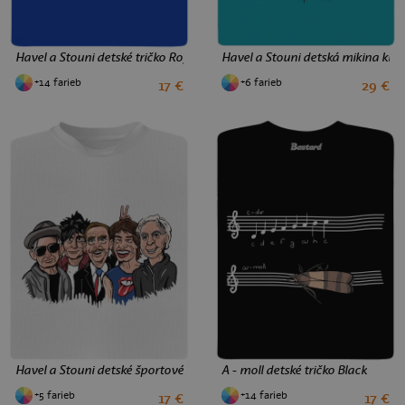
Havel a Stouni detské tričko Royal Blue
Havel a Stouni detská mikina klo
+14 farieb
+6 farieb
17 €
29 €
2
4
6
8
10
12
4
6
8
10
Havel a Stouni detské športové tričko White
A - moll detské tričko Black
+5 farieb
+14 farieb
17 €
17 €
8
12
2
4
6
8
10
12