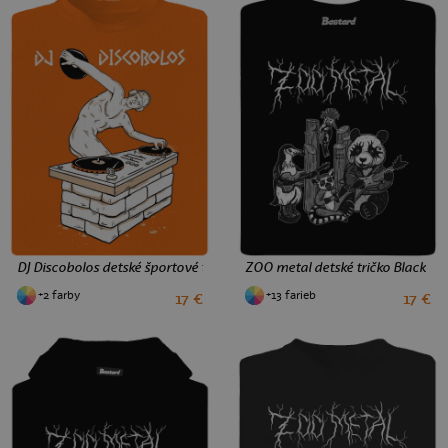
DJ Discobolos detské športové tričko Neon Orange
ZOO metal detské tričko Black
+2 farby
+13 farieb
17 €
17 €
12
2
4
6
8
10
12